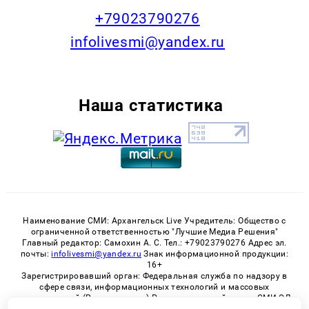
+79023790276
infolivesmi@yandex.ru
Наша статистика
Наименование СМИ: Архангельск Live Учредитель: Общество с
ограниченной ответственностью "Лучшие Медиа Решения"
Главный редактор: Самохин А. С. Тел.: +79023790276 Адрес эл.
почты:
infolivesmi@yandex.ru
Знак информационной продукции:
16+
Зарегистрировавший орган: Федеральная служба по надзору в
сфере связи, информационных технологий и массовых
коммуникаций (Роскомнадзор) Регистрационный номер СМИ ЭЛ
№ ФС 77 - 82533 от 21.01.2022