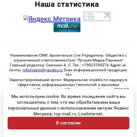
Наша статистика
Наименование СМИ: Архангельск Live Учредитель: Общество с
ограниченной ответственностью "Лучшие Медиа Решения"
Главный редактор: Самохин А. С. Тел.: +79023790276 Адрес эл.
почты:
infolivesmi@yandex.ru
Знак информационной продукции:
16+
Зарегистрировавший орган: Федеральная служба по надзору в
сфере связи, информационных технологий и массовых
коммуникаций (Роскомнадзор) Регистрационный номер СМИ ЭЛ
№ ФС 77 - 82533 от 21.01.2022
Мы используем cookie. Во время посещения сайта вы
соглашаетесь с тем, что мы обрабатываем ваши
персональные данные с использованием метрик Яндекс
Метрика, top.mail.ru, LiveInternet.
© 2026 «Архангельск Live» | Все права защищены
Я согласен
Возрастная категория сайта 16+
Политика конфиденциальности