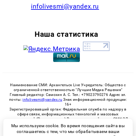
infolivesmi@yandex.ru
Наша статистика
Наименование СМИ: Архангельск Live Учредитель: Общество с
ограниченной ответственностью "Лучшие Медиа Решения"
Главный редактор: Самохин А. С. Тел.: +79023790276 Адрес эл.
почты:
infolivesmi@yandex.ru
Знак информационной продукции:
16+
Зарегистрировавший орган: Федеральная служба по надзору в
сфере связи, информационных технологий и массовых
коммуникаций (Роскомнадзор) Регистрационный номер СМИ ЭЛ
№ ФС 77 - 82533 от 21.01.2022
Мы используем cookie. Во время посещения сайта вы
соглашаетесь с тем, что мы обрабатываем ваши