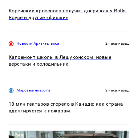
Корейский кроссовер получит двери как у Rolls-
Royce и другие «фишки»
Новости Архангельска
2 часа назад
Капремонт школы в Лешуконском: новые
верстаки и холодильник
Мировые новости
2 часа назад
18 млн гектаров сгорело в Канаде: как страна
адаптируется к пожарам