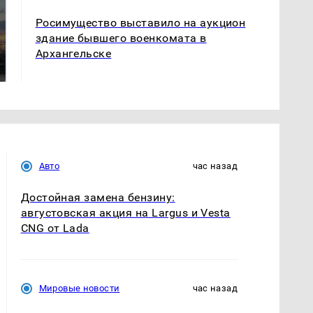
Росимущество выставило на аукцион
СМИ: В Химках на
здание бывшего военкомата в
полицейскую
В магазинах России
Архангельске
машину напали и
ажиотаж из-за этого
подожгли.
продукта: что купить?
Авто
час назад
Достойная замена бензину:
августовская акция на Largus и Vesta
CNG от Lada
Мировые новости
час назад