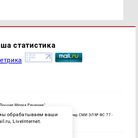
ша статистика
"Лучшие Медиа Решения"
ормационной продукции: 16+
о мы обрабатываем ваши
 (Роскомнадзор) Регистрационный номер СМИ ЭЛ № ФС 77 -
ru, LiveInternet.