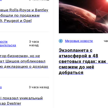
вые Rolls-Royce и Bentley
обошли по продажам
t, Peugeot и Opel
Мировые новости
ча
вости
3 часа
хангельска
назад
Экзопланета с
атмосферой в 48
тор-бизнесмен, но не
световых годах: как
ат Шишов опубликовал
ю декларацию о доходах
сможем до неё
добраться
то
3 часа назад
ti показал уникальный
ар Destrier