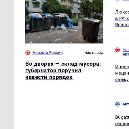
Люксо
в РФ 
Renaul
Но
Новости России
час назад
Ар
Во дворах — склад мусора:
Инвес
губернатор поручил
мецен
навести порядок
свежу
Ав
Bugat
гиперк