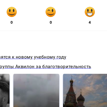
0
0
4
вятся к новому учебному году
Группы Аквилон за благотворительность