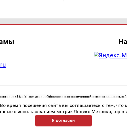
ламы
На
.ru
ангельск Live Учредитель: Общество с ограниченной ответственностью 
. С. Тел.: +79023790276 Адрес эл. почты:
infolivesmi@yandex.ru
Знак инф
 Во время посещения сайта вы соглашаетесь с тем, чт
ру в сфере связи, информационных технологий и массовых коммуникаций
82533 от 21.01.2022
ные с использованием метрик Яндекс Метрика, top.mail.
Я согласен