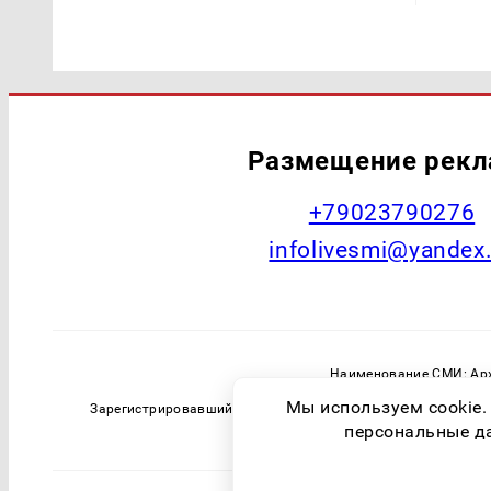
Размещение рек
+79023790276
infolivesmi@yandex
Наименование СМИ: Арх
Главный редактор: Самохин А
Мы используем cookie.
Зарегистрировавший орган: Федеральная служба по надзо
персональные дан