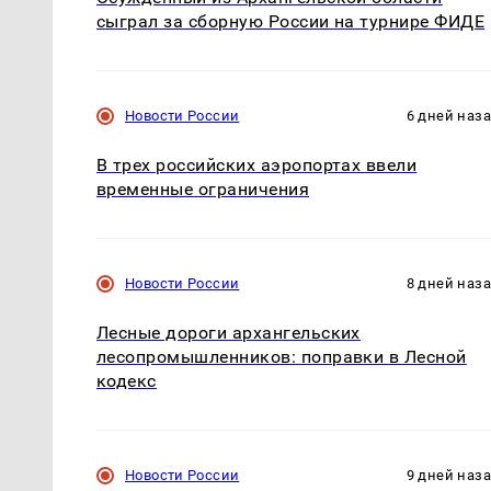
сыграл за сборную России на турнире ФИДЕ
Новости России
6 дней наз
В трех российских аэропортах ввели
временные ограничения
Новости России
8 дней наз
Лесные дороги архангельских
лесопромышленников: поправки в Лесной
кодекс
Новости России
9 дней наз