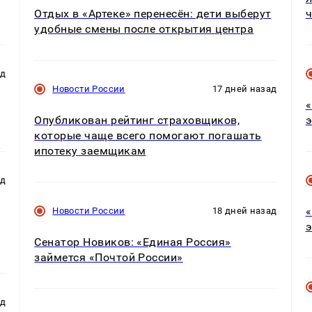
Отдых в «Артеке» перенесён: дети выберут
ч
удобные смены после открытия центра
ад
Новости России
17 дней назад
«
Опубликован рейтинг страховщиков,
э
которые чаще всего помогают погашать
ипотеку заемщикам
ад
«
Новости России
18 дней назад
э
Сенатор Новиков: «Единая Россия»
займется «Почтой России»
ад