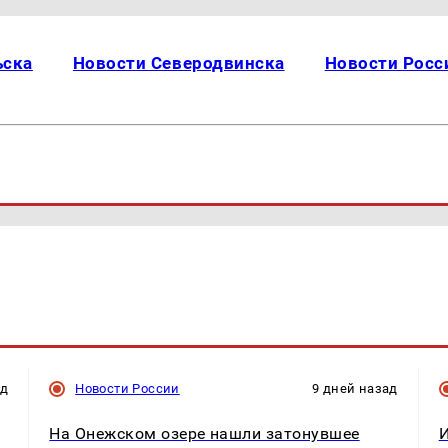
ьска
Новости Северодвинска
Новости Росс
ад
Новости России
9 дней назад
На Онежском озере нашли затонувшее
И