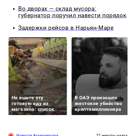
Во дворах — склад мусора:
губернатор поручил навести порядок
Задержки рейсов в Нарьян-Маре
Не ешьте эту
В ОАЭ произошло
готовую еду из
жестокое убийство
магазина: список
криптомиллионера
Новости Архангельска
22 минуты назад