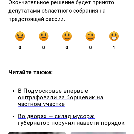
Окончательное решение будет принято
депутатами областного собрания на
предстоящей сессии.
0
0
0
0
1
Читайте также:
В Подмосковье впервые
оштрафовали за борщевик на
частном участке
Во дворах — склад мусора:
губернатор поручил навести порядок