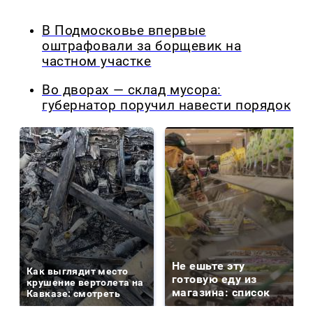
В Подмосковье впервые
оштрафовали за борщевик на
частном участке
Во дворах — склад мусора:
губернатор поручил навести порядок
Не ешьте эту
Как выглядит место
готовую еду из
крушение вертолета на
магазина: список
Кавказе: смотреть