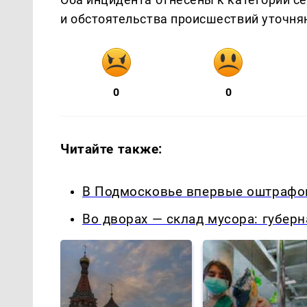
и обстоятельства происшествий уточня
0
0
Читайте также:
В Подмосковье впервые оштрафов
Во дворах — склад мусора: губер