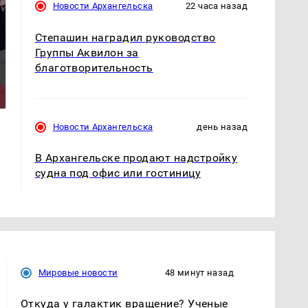
Новости Архангельска
22 часа назад
Степашин наградил руководство
Группы Аквилон за
благотворительность
На Урале из казны
Как выглядит место
были украдены 18
крушение вертолета на
миллионов рублей
Кавказе: смотреть
Новости Архангельска
день назад
В Архангельске продают надстройку
судна под офис или гостиницу
Мировые новости
48 минут назад
Откуда у галактик вращение? Ученые