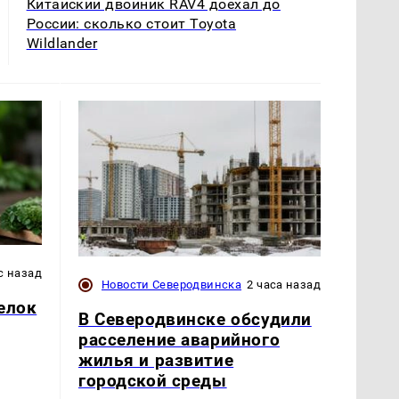
Китайский двойник RAV4 доехал до
России: сколько стоит Toyota
Wildlander
с назад
Новости Северодвинска
2 часа назад
елок
В Северодвинске обсудили
расселение аварийного
жилья и развитие
городской среды