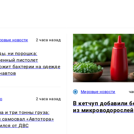
ровые новости
2 часа назад
ды, ни порошка:
енный пистолет
ожит бактерии на одежде
навтов
Мировые новости
ча
то
2 часа назад
В кетчуп добавили б
из микроводорослей
а и три тонны груза:
 самосвал «Автотора»
ился от ДВС