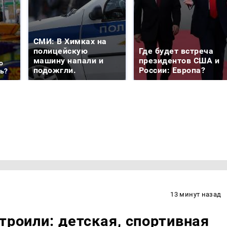
СМИ: В Химках на
полицейскую
Где будет встреча
машину напали и
президентов США и
о
подожгли.
России: Европа?
ть?
13 минут назад
троили: детская, спортивная