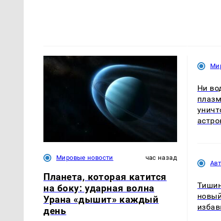
Ми
Ни во
плазм
уничт
астро
Мировые новости
час назад
Ав
Планета, которая катится
Тишин
на боку: ударная волна
новый
Урана «дышит» каждый
избав
день