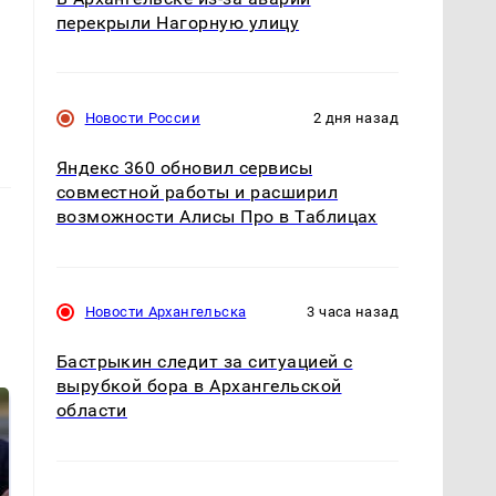
перекрыли Нагорную улицу
Новости России
2 дня назад
Яндекс 360 обновил сервисы
совместной работы и расширил
возможности Алисы Про в Таблицах
Новости Архангельска
3 часа назад
Бастрыкин следит за ситуацией с
вырубкой бора в Архангельской
области