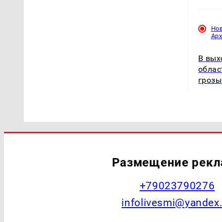
Но
Ар
В вых
облас
грозы
Размещение рек
+79023790276
infolivesmi@yandex