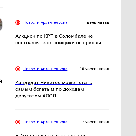
Новости Архангельска
день назад
Аукцион по КРТ в Соломбале не
состоялся: застройщики не пришли
с
Новости Архангельска
10 часов назад
й
Кандидат Никитос может стать
самым богатым по доходам
депутатом АОСД
Новости Архангельска
17 часов назад
х
В Архангельске из-за аварии