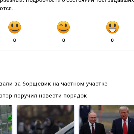
ются.
0
0
0
али за борщевик на частном участке
натор поручил навести порядок