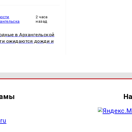
вости
2 часа
хангельска
назад
одные в Архангельской
ти ожидаются дожди и
ламы
На
.ru