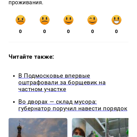
проживания.
0
0
0
0
0
Читайте также:
В Подмосковье впервые
оштрафовали за борщевик на
частном участке
Во дворах — склад мусора:
губернатор поручил навести порядок