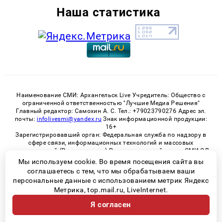
Наша статистика
Наименование СМИ: Архангельск Live Учредитель: Общество с
ограниченной ответственностью "Лучшие Медиа Решения"
Главный редактор: Самохин А. С. Тел.: +79023790276 Адрес эл.
почты:
infolivesmi@yandex.ru
Знак информационной продукции:
16+
Зарегистрировавший орган: Федеральная служба по надзору в
сфере связи, информационных технологий и массовых
коммуникаций (Роскомнадзор) Регистрационный номер СМИ ЭЛ
№ ФС 77 - 82533 от 21.01.2022
Мы используем cookie. Во время посещения сайта вы
соглашаетесь с тем, что мы обрабатываем ваши
персональные данные с использованием метрик Яндекс
Метрика, top.mail.ru, LiveInternet.
© 2026 «Архангельск Live» | Все права защищены
Я согласен
Возрастная категория сайта 16+
Политика конфиденциальности