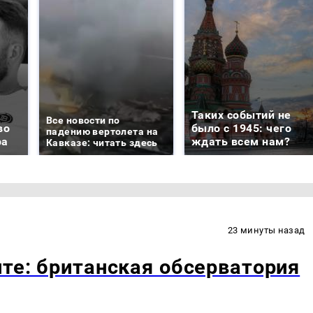
Таких событий не
Все новости по
во
было с 1945: чего
падению вертолета на
ра
ждать всем нам?
Кавказе: читать здесь
23 минуты назад
ите: британская обсерватория