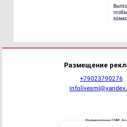
Выпус
чтобы
комар
Размещение рек
+79023790276
infolivesmi@yandex
Наименование СМИ: Арх
Главный редактор: Самохин А