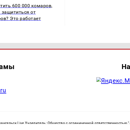
тить 600 000 комаров,
 защититься от
ов? Это работает
ламы
На
.ru
ангельск Live Учредитель: Общество с ограниченной ответственностью 
. С. Тел.: +79023790276 Адрес эл. почты:
infolivesmi@yandex.ru
Знак инф