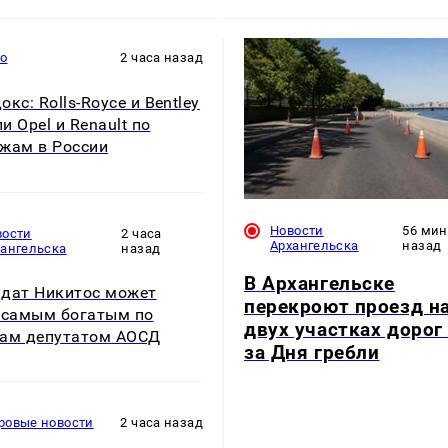
то
2 часа назад
кс: Rolls-Royce и Bentley
и Opel и Renault по
жам в России
Новости
56 мин
вости
2 часа
Архангельска
назад
хангельска
назад
В Архангельске
дат Никитос может
перекроют проезд н
 самым богатым по
двух участках дорог 
ам депутатом АОСД
за Дня гребли
ровые новости
2 часа назад