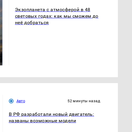
Экзопланета с атмосферой в 48
световых годах: как мы сможем до
неё добраться
СМИ: В Химках на
полицейскую
В магазинах России
машину напали и
ажиотаж из-за этого
подожгли.
продукта: что купить?
Авто
52 минуты назад
В РФ разработали новый двигатель:
названы возможные модели