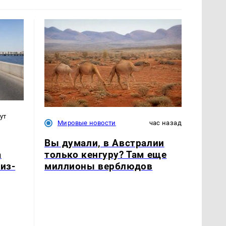
ут
Мировые новости
час назад
Вы думали, в Австралии
только кенгуру? Там еще
а
миллионы верблюдов
из-