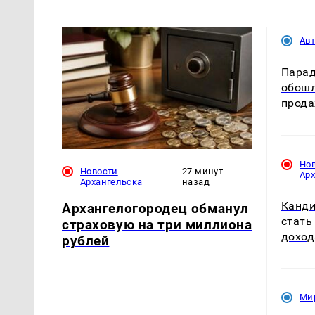
Ав
Парадо
обошл
прода
Но
Новости
27 минут
Ар
Архангельска
назад
Канди
Архангелогородец обманул
стать
страховую на три миллиона
доход
рублей
Ми