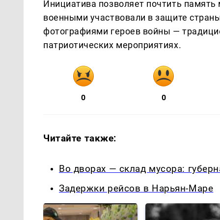
Инициатива позволяет почтить память 
военными участвовали в защите страны
фотографиями героев войны — традици
патриотических мероприятиях.
0
0
Читайте также:
Во дворах — склад мусора: губер
Задержки рейсов в Нарьян-Маре