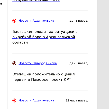
х
Новости Архангельска
день назад
Бастрыкин следит за ситуацией с
вырубкой бора в Архангельской
области
Новости Северодвинска
день назад
Степашин положительно оценил
первый в Поморье проект КРТ
Новости Архангельска
22 часа назад