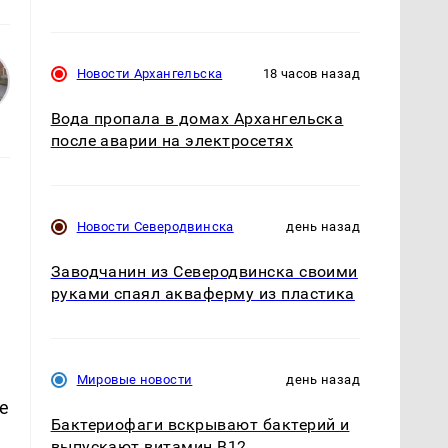
Новости Архангельска
18 часов назад
Вода пропала в домах Архангельска
после аварии на электросетях
Новости Северодвинска
день назад
Заводчанин из Северодвинска своими
руками спаял акваферму из пластика
Мировые новости
день назад
е
Бактериофаги вскрывают бактерий и
выпускают витамин B12