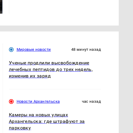
машину напали и
ажиотаж из-за этого
подожгли.
продукта: что купить?
Мировые новости
48 минут назад
Ученые продлили высвобождение
лечебных пептидов до трех недель,
изменив их заряд
Новости Архангельска
час назад
Камеры на новых улицах
Архангельска: где штрафуют за
парковку