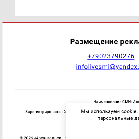
Размещение рек
+79023790276
infolivesmi@yandex
Наименование СМИ: Арх
Главный редактор: Самохин А
Мы используем cookie.
Зарегистрировавший орган: Федеральная служба по надзо
персональные дан
© 2026 «Архангельск Live» | Все права защищены