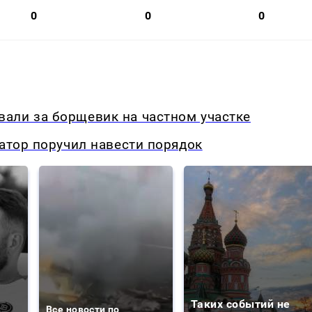
0
0
0
али за борщевик на частном участке
натор поручил навести порядок
Таких событий не
Все новости по