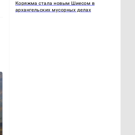
Коряжма стала новым Шиесом в
архангельских мусорных делах
СМИ: В Химках на
полицейскую
В магазинах России