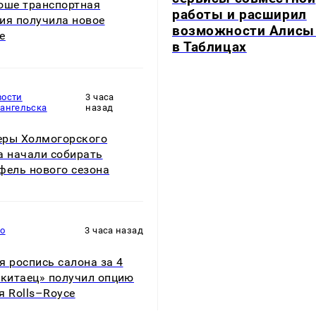
оше транспортная
работы и расширил
ия получила новое
возможности Алисы
е
в Таблицах
вости
3 часа
хангельска
назад
ры Холмогорского
а начали собирать
фель нового сезона
то
3 часа назад
я роспись салона за 4
«китаец» получил опцию
я Rolls–Royce