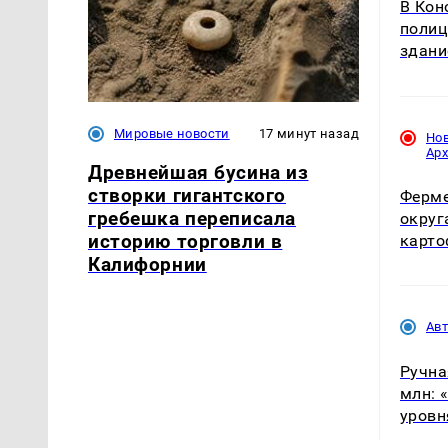
В Кон
полиц
здани
Мировые новости
17 минут назад
Но
Ар
Древнейшая бусина из
створки гигантского
Ферме
гребешка переписала
округ
историю торговли в
карто
Калифорнии
Ав
Ручна
млн: 
уровн