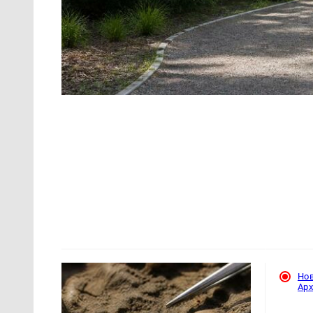
Но
Ар