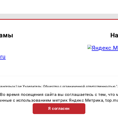
ламы
На
.ru
ангельск Live Учредитель: Общество с ограниченной ответственностью 
. С. Тел.: +79023790276 Адрес эл. почты:
infolivesmi@yandex.ru
Знак инф
 Во время посещения сайта вы соглашаетесь с тем, чт
ру в сфере связи, информационных технологий и массовых коммуникаций
82533 от 21.01.2022
ные с использованием метрик Яндекс Метрика, top.mail.
Я согласен
Возрастная категория сайта 16+