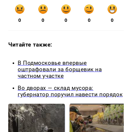
0
0
0
0
0
Читайте также:
В Подмосковье впервые
оштрафовали за борщевик на
частном участке
Во дворах — склад мусора:
губернатор поручил навести порядок