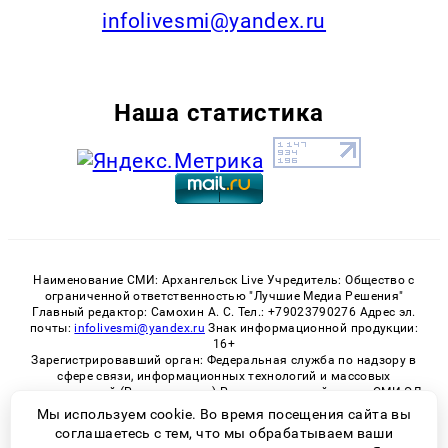
infolivesmi@yandex.ru
Наша статистика
Наименование СМИ: Архангельск Live Учредитель: Общество с
ограниченной ответственностью "Лучшие Медиа Решения"
Главный редактор: Самохин А. С. Тел.: +79023790276 Адрес эл.
почты:
infolivesmi@yandex.ru
Знак информационной продукции:
16+
Зарегистрировавший орган: Федеральная служба по надзору в
сфере связи, информационных технологий и массовых
коммуникаций (Роскомнадзор) Регистрационный номер СМИ ЭЛ
№ ФС 77 - 82533 от 21.01.2022
Мы используем cookie. Во время посещения сайта вы
соглашаетесь с тем, что мы обрабатываем ваши