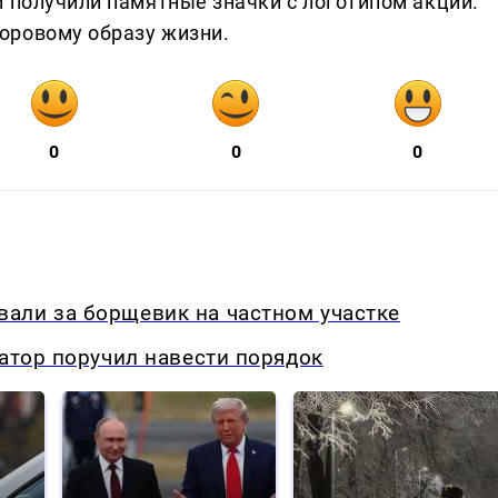
и получили памятные значки с логотипом акции.
оровому образу жизни.
0
0
0
али за борщевик на частном участке
натор поручил навести порядок