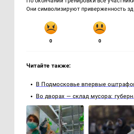
По окончании тренировки все участник
Они символизируют приверженность зд
0
0
Читайте также:
В Подмосковье впервые оштрафов
Во дворах — склад мусора: губер