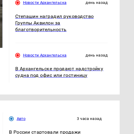
Новости Архангельска
день назад
Степашин наградил руководство
Группы Аквилон за
благотворительность
На Урале из казны
Как выглядит место
были украдены 18
крушение вертолета на
миллионов рублей
Кавказе: смотреть
Новости Архангельска
день назад
В Архангельске продают надстройку
судна под офис или гостиницу
Авто
3 часа назад
В России стартовали продажи