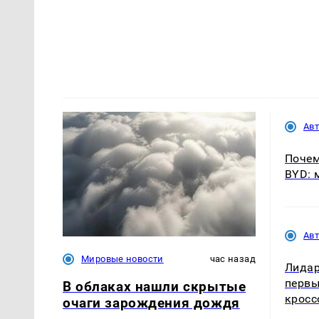
Ав
Почем
BYD: 
Ав
Мировые новости
час назад
Лидар
первы
В облаках нашли скрытые
кросс
очаги зарождения дождя