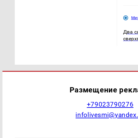
Ми
Два с
сверх
Размещение рек
+79023790276
infolivesmi@yandex