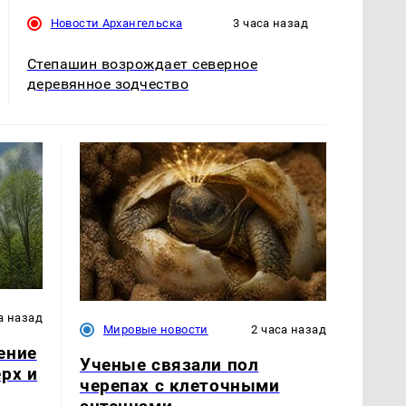
Новости Архангельска
3 часа назад
Степашин возрождает северное
деревянное зодчество
а назад
Мировые новости
2 часа назад
ение
Ученые связали пол
рх и
черепах с клеточными