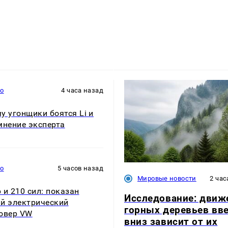
то
4 часа назад
у угонщики боятся Li и
мнение эксперта
то
5 часов назад
Мировые новости
2 час
 и 210 сил: показан
Исследование: движ
й электрический
горных деревьев вве
овер VW
вниз зависит от их