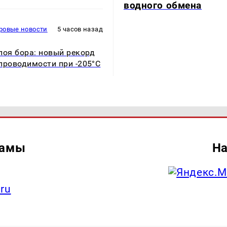
водного обмена
ровые новости
5 часов назад
лоя бора: новый рекорд
проводимости при -205°C
ламы
На
.ru