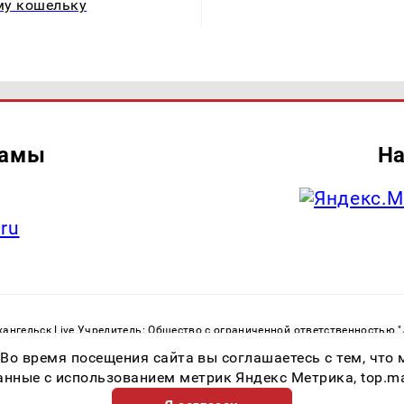
му кошельку
ламы
На
.ru
ангельск Live Учредитель: Общество с ограниченной ответственностью 
. С. Тел.: +79023790276 Адрес эл. почты:
infolivesmi@yandex.ru
Знак инф
 Во время посещения сайта вы соглашаетесь с тем, чт
ру в сфере связи, информационных технологий и массовых коммуникаций
82533 от 21.01.2022
ные с использованием метрик Яндекс Метрика, top.mail.