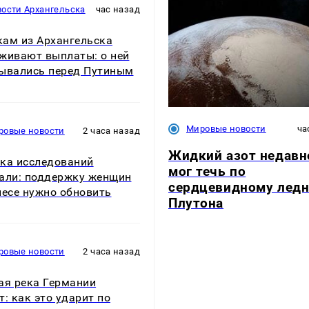
ости Архангельска
час назад
ам из Архангельска
живают выплаты: о ней
ывались перед Путиным
Мировые новости
ча
ровые новости
2 часа назад
Жидкий азот недавн
ка исследований
мог течь по
али: поддержку женщин
сердцевидному лед
несе нужно обновить
Плутона
ровые новости
2 часа назад
ая река Германии
т: как это ударит по