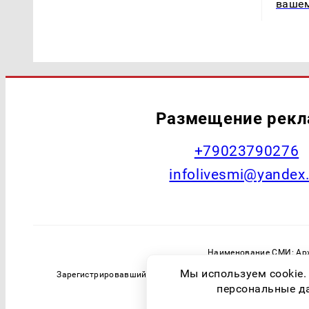
ваше
Размещение рек
+79023790276
infolivesmi@yandex
Наименование СМИ: Арх
Главный редактор: Самохин А
Мы используем cookie.
Зарегистрировавший орган: Федеральная служба по надзо
персональные дан