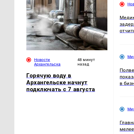
Нов
Медик
задер
отчит
Ми
Новости
48 минут
Архангельска
назад
Полве
Горячую воду в
показ
Архангельске начнут
в биз
подключать с 7 августа
Ми
Главн
мелее