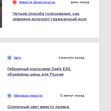
Новости Архангельска
день назад
Четыре способа голосования: как
Не ешьте эту
В ОАЭ произошло
готовую еду из
жестокое убийство
северяне исполнят гражданский долг
магазина: список
криптомиллионера
Авто
4 минуты назад
Гибридный кроссовер Geely EX5:
объявлены цены для России
Мировые новости
12 минут назад
Солнечный свет вместо лазера: