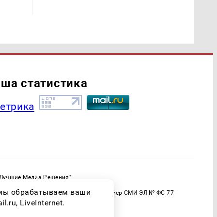
ша статистика
"Лучшие Медиа Решения"
ормационной продукции: 16+
о мы обрабатываем ваши
 (Роскомнадзор) Регистрационный номер СМИ ЭЛ № ФС 77 -
ru, LiveInternet.