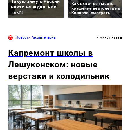
Такую зиму в России
Как выглядит место
никто не ждал: как
крушение вертолета на
так?!
Кавказе: смотреть
Новости Архангельска
7 минут назад
Капремонт школы в
Лешуконском: новые
верстаки и холодильник