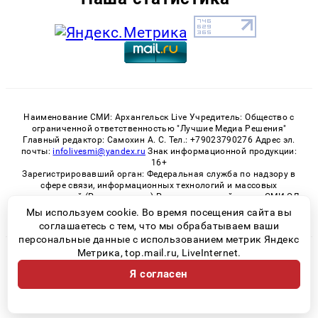
Наименование СМИ: Архангельск Live Учредитель: Общество с
ограниченной ответственностью "Лучшие Медиа Решения"
Главный редактор: Самохин А. С. Тел.: +79023790276 Адрес эл.
почты:
infolivesmi@yandex.ru
Знак информационной продукции:
16+
Зарегистрировавший орган: Федеральная служба по надзору в
сфере связи, информационных технологий и массовых
коммуникаций (Роскомнадзор) Регистрационный номер СМИ ЭЛ
№ ФС 77 - 82533 от 21.01.2022
Мы используем cookie. Во время посещения сайта вы
соглашаетесь с тем, что мы обрабатываем ваши
персональные данные с использованием метрик Яндекс
Метрика, top.mail.ru, LiveInternet.
© 2026 «Архангельск Live» | Все права защищены
Я согласен
Возрастная категория сайта 16+
Политика конфиденциальности