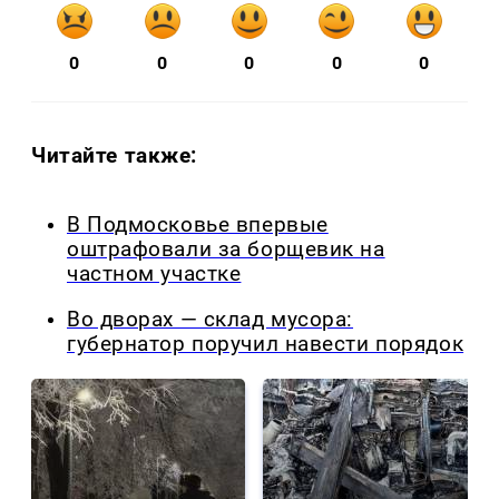
0
0
0
0
0
Читайте также:
В Подмосковье впервые
оштрафовали за борщевик на
частном участке
Во дворах — склад мусора:
губернатор поручил навести порядок