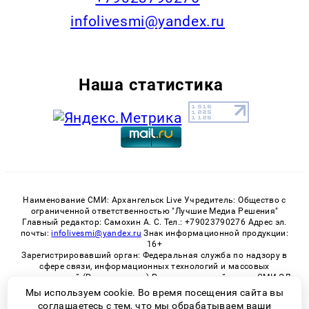
infolivesmi@yandex.ru
Наша статистика
Наименование СМИ: Архангельск Live Учредитель: Общество с
ограниченной ответственностью "Лучшие Медиа Решения"
Главный редактор: Самохин А. С. Тел.: +79023790276 Адрес эл.
почты:
infolivesmi@yandex.ru
Знак информационной продукции:
16+
Зарегистрировавший орган: Федеральная служба по надзору в
сфере связи, информационных технологий и массовых
коммуникаций (Роскомнадзор) Регистрационный номер СМИ ЭЛ
№ ФС 77 - 82533 от 21.01.2022
Мы используем cookie. Во время посещения сайта вы
соглашаетесь с тем, что мы обрабатываем ваши