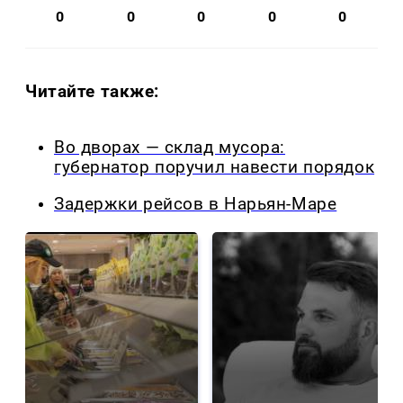
0
0
0
0
0
Читайте также:
Во дворах — склад мусора:
губернатор поручил навести порядок
Задержки рейсов в Нарьян-Маре