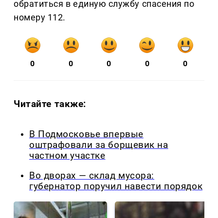
обратиться в единую службу спасения по
номеру 112.
0
0
0
0
0
Читайте также:
В Подмосковье впервые
оштрафовали за борщевик на
частном участке
Во дворах — склад мусора:
губернатор поручил навести порядок