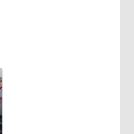
Не ешьте эту
В ОАЭ произошло
готовую еду из
жестокое убийство