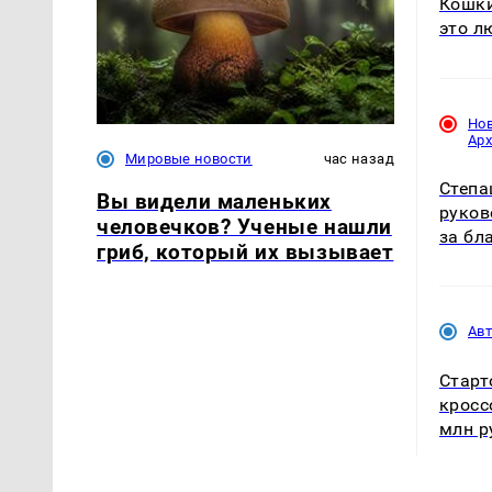
Кошки
это л
Но
Ар
Мировые новости
час назад
Степа
Вы видели маленьких
руков
человечков? Ученые нашли
за бл
гриб, который их вызывает
Ав
Старт
кросс
млн р