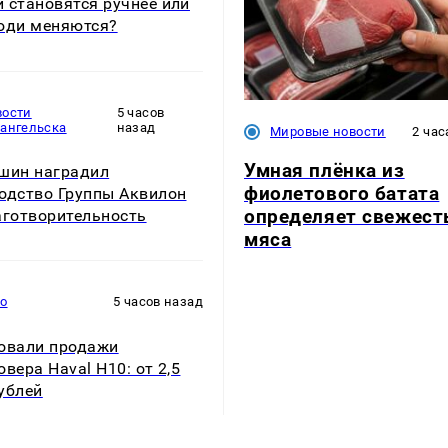
 становятся ручнее или
юди меняются?
вости
5 часов
хангельска
назад
Мировые новости
2 час
Умная плёнка из
шин наградил
фиолетового батата
одство Группы Аквилон
определяет свежест
аготворительность
мяса
то
5 часов назад
овали продажи
овера Haval H10: от 2,5
ублей