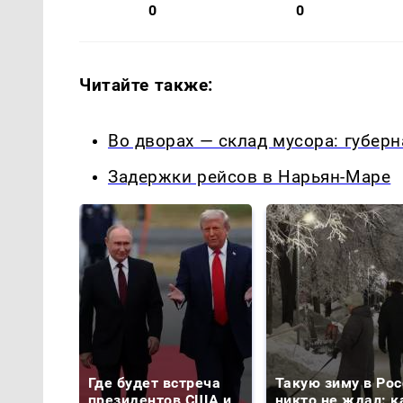
0
0
Читайте также:
Во дворах — склад мусора: губер
Задержки рейсов в Нарьян-Маре
Где будет встреча
Такую зиму в Рос
президентов США и
никто не ждал: к