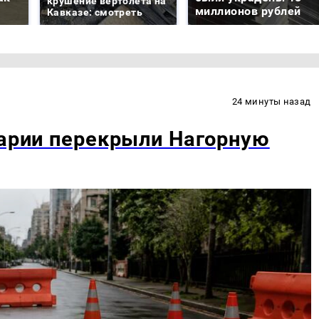
крушение вертолета на
миллионов рублей
Кавказе: смотреть
24 минуты назад
варии перекрыли Нагорную