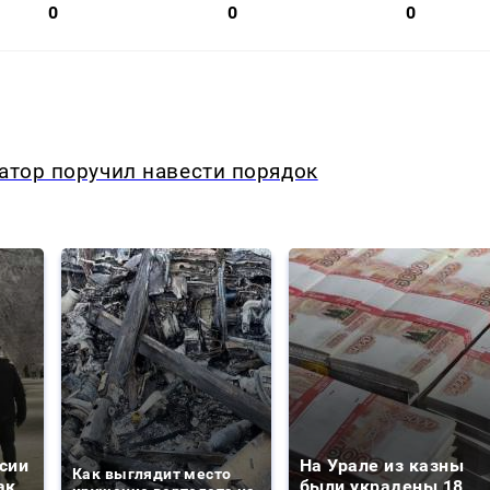
0
0
0
натор поручил навести порядок
сии
На Урале из казны
Как выглядит место
ак
были украдены 18