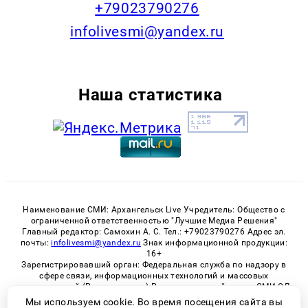
+79023790276
infolivesmi@yandex.ru
Наша статистика
Наименование СМИ: Архангельск Live Учредитель: Общество с
ограниченной ответственностью "Лучшие Медиа Решения"
Главный редактор: Самохин А. С. Тел.: +79023790276 Адрес эл.
почты:
infolivesmi@yandex.ru
Знак информационной продукции:
16+
Зарегистрировавший орган: Федеральная служба по надзору в
сфере связи, информационных технологий и массовых
коммуникаций (Роскомнадзор) Регистрационный номер СМИ ЭЛ
№ ФС 77 - 82533 от 21.01.2022
Мы используем cookie. Во время посещения сайта вы