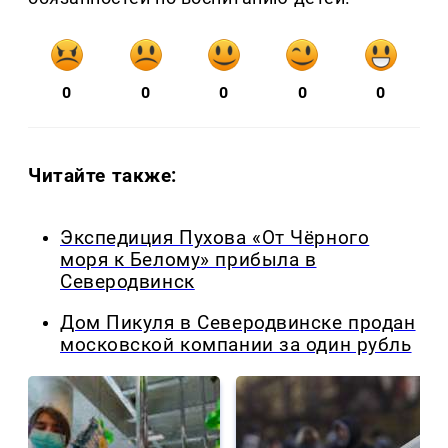
0
0
0
0
0
Читайте также:
Экспедиция Пухова «От Чёрного
моря к Белому» прибыла в
Северодвинск
Дом Пикуля в Северодвинске продан
московской компании за один рубль