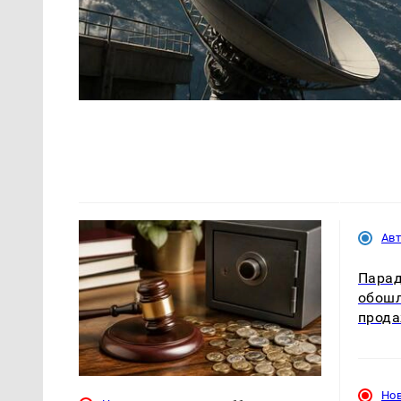
Ав
Парадо
обошл
прода
Но