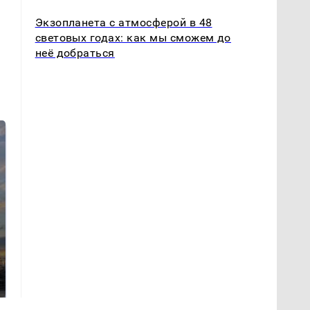
Экзопланета с атмосферой в 48
световых годах: как мы сможем до
неё добраться
СМИ: В Химках на
полицейскую
В магазинах России
машину напали и
ажиотаж из-за этого
подожгли.
продукта: что купить?