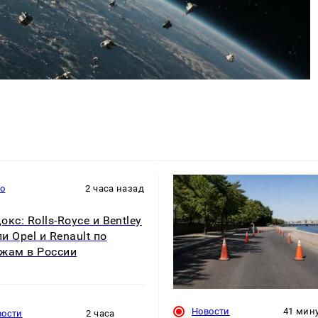
то
2 часа назад
кс: Rolls-Royce и Bentley
и Opel и Renault по
жам в России
Новости
41 мин
вости
2 часа