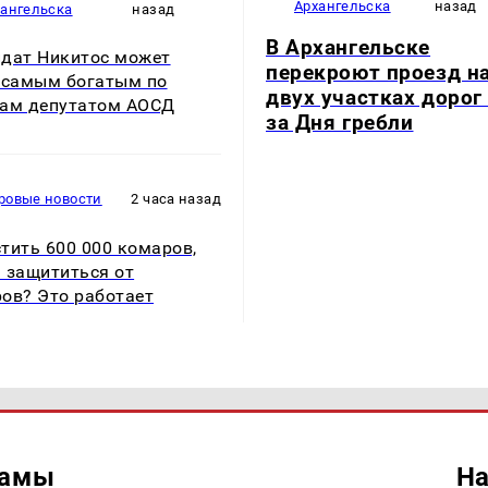
Архангельска
назад
хангельска
назад
В Архангельске
дат Никитос может
перекроют проезд н
 самым богатым по
двух участках дорог 
ам депутатом АОСД
за Дня гребли
ровые новости
2 часа назад
тить 600 000 комаров,
 защититься от
ов? Это работает
ламы
На