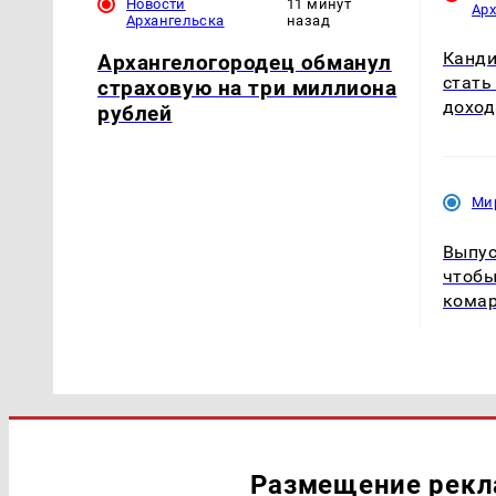
Новости
11 минут
Ар
Архангельска
назад
Канди
Архангелогородец обманул
стать
страховую на три миллиона
доход
рублей
Ми
Выпус
чтобы
комар
Размещение рек