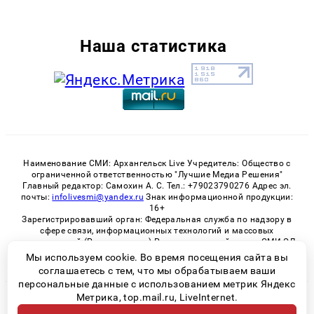
Наша статистика
Наименование СМИ: Архангельск Live Учредитель: Общество с
ограниченной ответственностью "Лучшие Медиа Решения"
Главный редактор: Самохин А. С. Тел.: +79023790276 Адрес эл.
почты:
infolivesmi@yandex.ru
Знак информационной продукции:
16+
Зарегистрировавший орган: Федеральная служба по надзору в
сфере связи, информационных технологий и массовых
коммуникаций (Роскомнадзор) Регистрационный номер СМИ ЭЛ
№ ФС 77 - 82533 от 21.01.2022
Мы используем cookie. Во время посещения сайта вы
соглашаетесь с тем, что мы обрабатываем ваши
персональные данные с использованием метрик Яндекс
Метрика, top.mail.ru, LiveInternet.
© 2026 «Архангельск Live» | Все права защищены