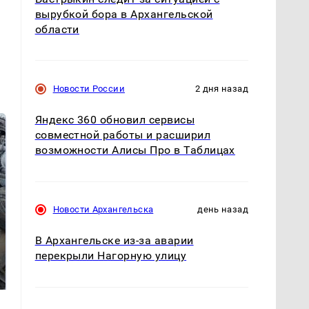
вырубкой бора в Архангельской
области
Новости России
2 дня назад
Яндекс 360 обновил сервисы
совместной работы и расширил
возможности Алисы Про в Таблицах
Новости Архангельска
день назад
В Архангельске из-за аварии
Не ешьте эту
В ОАЭ произошло
перекрыли Нагорную улицу
готовую еду из
жестокое убийство
магазина: список
криптомиллионера