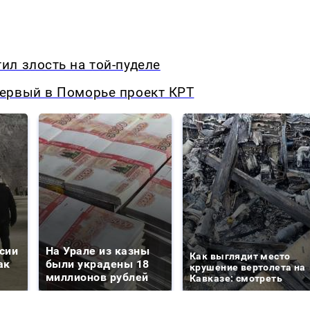
л злость на той-пуделе
ервый в Поморье проект КРТ
сии
На Урале из казны
Как выглядит место
ак
были украдены 18
крушение вертолета на
миллионов рублей
Кавказе: смотреть