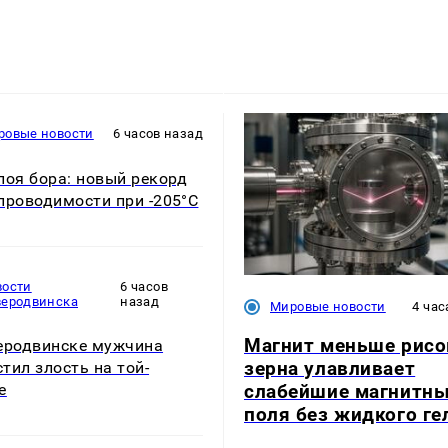
ровые новости
6 часов назад
лоя бора: новый рекорд
проводимости при -205°C
вости
6 часов
веродвинска
назад
Мировые новости
4 час
Магнит меньше рисо
еродвинске мужчина
зерна улавливает
тил злость на той-
слабейшие магнитн
е
поля без жидкого ге