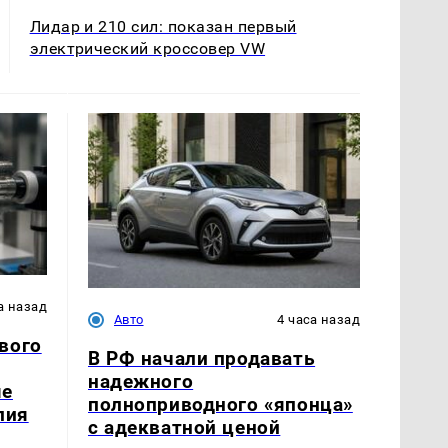
Лидар и 210 сил: показан первый
электрический кроссовер VW
а назад
Авто
4 часа назад
вого
В РФ начали продавать
надежного
ые
полноприводного «японца»
лия
с адекватной ценой