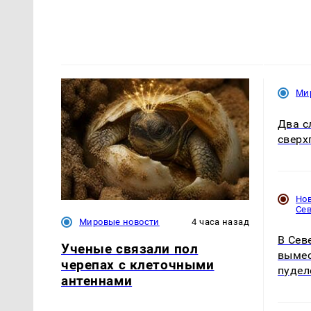
Ми
Два с
сверх
Но
Се
Мировые новости
4 часа назад
В Сев
Ученые связали пол
вымес
черепах с клеточными
пудел
антеннами