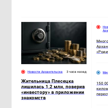
Но
Ар
Много
Архан
«Роди
Новости Архангельска
3 часа назад
Ми
Жительница Плесецка
150 0
лишилась 1,2 млн, поверив
килом
«инвестору» в приложении
перес
знакомств