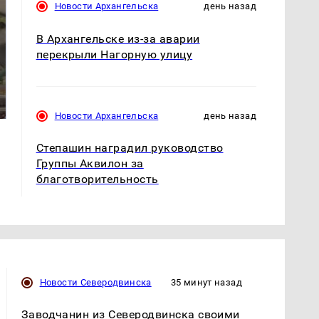
Новости Архангельска
день назад
В Архангельске из-за аварии
перекрыли Нагорную улицу
В ОАЭ произошло
Все новости по
жестокое убийство
падению вертолета на
криптомиллионера
Кавказе: читать здесь
Новости Архангельска
день назад
Степашин наградил руководство
Группы Аквилон за
благотворительность
Новости Северодвинска
35 минут назад
Заводчанин из Северодвинска своими