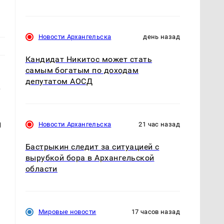
Новости Архангельска
день назад
Кандидат Никитос может стать
самым богатым по доходам
депутатом АОСД
.
й
Новости Архангельска
21 час назад
Бастрыкин следит за ситуацией с
вырубкой бора в Архангельской
области
о
Мировые новости
17 часов назад