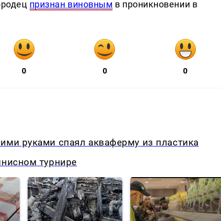
городец
признан виновным
в проникновении в
0
0
0
оими руками спаял акваферму из пластика
ннисном турнире