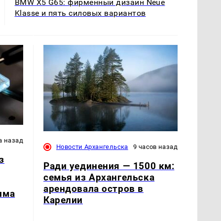
BMW X5 G65: фирменный дизайн Neue
Klasse и пять силовых вариантов
а назад
Новости Архангельска
9 часов назад
з
Ради уединения — 1500 км:
семья из Архангельска
арендовала остров в
има
Карелии