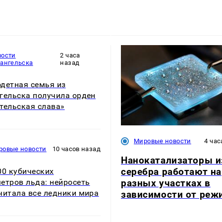
вости
2 часа
хангельска
назад
детная семья из
гельска получила орден
тельская слава»
Мировые новости
4 час
ровые новости
10 часов назад
Нанокатализаторы и
серебра работают на
00 кубических
разных участках в
етров льда: нейросеть
читала все ледники мира
зависимости от реж