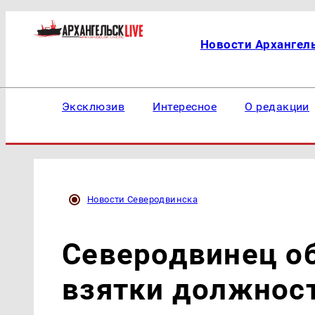
Новости Архангел
Эксклюзив
Интересное
О редакции
Новости Северодвинска
Северодвинец об
взятки должност