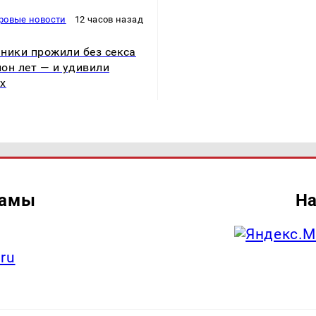
ровые новости
12 часов назад
ники прожили без секса
он лет — и удивили
х
ламы
На
.ru