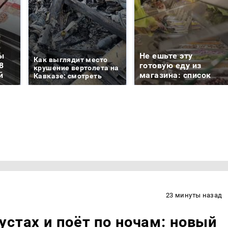
ы
Не ешьте эту
Как выглядит место
8
готовую еду из
крушение вертолета на
й
магазина: список
Кавказе: смотреть
23 минуты назад
устах и поёт по ночам: новый