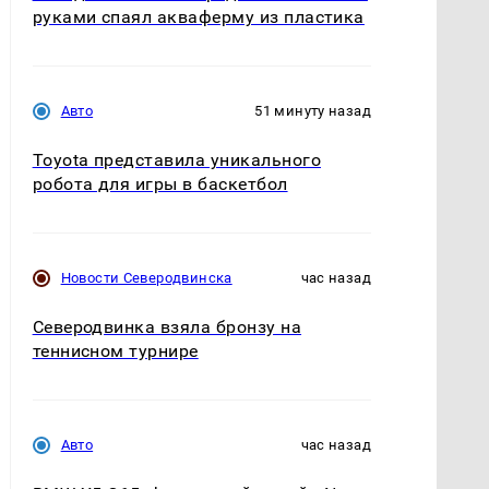
руками спаял акваферму из пластика
Авто
51 минуту назад
Toyota представила уникального
робота для игры в баскетбол
Новости Северодвинска
час назад
Северодвинка взяла бронзу на
теннисном турнире
Авто
час назад