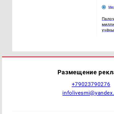
Ми
Палоч
милли
учёны
Размещение рек
+79023790276
infolivesmi@yandex