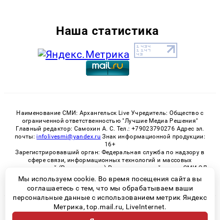
Наша статистика
Наименование СМИ: Архангельск Live Учредитель: Общество с
ограниченной ответственностью "Лучшие Медиа Решения"
Главный редактор: Самохин А. С. Тел.: +79023790276 Адрес эл.
почты:
infolivesmi@yandex.ru
Знак информационной продукции:
16+
Зарегистрировавший орган: Федеральная служба по надзору в
сфере связи, информационных технологий и массовых
коммуникаций (Роскомнадзор) Регистрационный номер СМИ ЭЛ
№ ФС 77 - 82533 от 21.01.2022
Мы используем cookie. Во время посещения сайта вы
соглашаетесь с тем, что мы обрабатываем ваши
персональные данные с использованием метрик Яндекс
Метрика, top.mail.ru, LiveInternet.
© 2026 «Архангельск Live» | Все права защищены