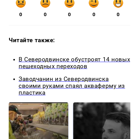
0
0
0
0
0
Читайте также:
В Северодвинске обустроят 14 новых
пешеходных переходов
Заводчанин из Северодвинска
своими руками спаял акваферму из
пластика