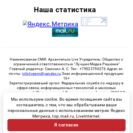
Наша статистика
Наименование СМИ: Архангельск Live Учредитель: Общество с
ограниченной ответственностью "Лучшие Медиа Решения"
Главный редактор: Самохин А. С. Тел.: +79023790276 Адрес эл.
почты:
infolivesmi@yandex.ru
Знак информационной продукции:
16+
Зарегистрировавший орган: Федеральная служба по надзору в
сфере связи, информационных технологий и массовых
коммуникаций (Роскомнадзор) Регистрационный номер СМИ ЭЛ
№ ФС 77 - 82533 от 21.01.2022
Мы используем cookie. Во время посещения сайта вы
соглашаетесь с тем, что мы обрабатываем ваши
персональные данные с использованием метрик Яндекс
Метрика, top.mail.ru, LiveInternet.
© 2026 «Архангельск Live» | Все права защищены
Я согласен
Возрастная категория сайта 16+
Политика конфиденциальности