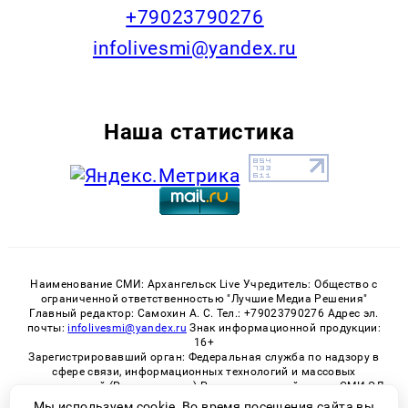
+79023790276
infolivesmi@yandex.ru
Наша статистика
Наименование СМИ: Архангельск Live Учредитель: Общество с
ограниченной ответственностью "Лучшие Медиа Решения"
Главный редактор: Самохин А. С. Тел.: +79023790276 Адрес эл.
почты:
infolivesmi@yandex.ru
Знак информационной продукции:
16+
Зарегистрировавший орган: Федеральная служба по надзору в
сфере связи, информационных технологий и массовых
коммуникаций (Роскомнадзор) Регистрационный номер СМИ ЭЛ
№ ФС 77 - 82533 от 21.01.2022
Мы используем cookie. Во время посещения сайта вы