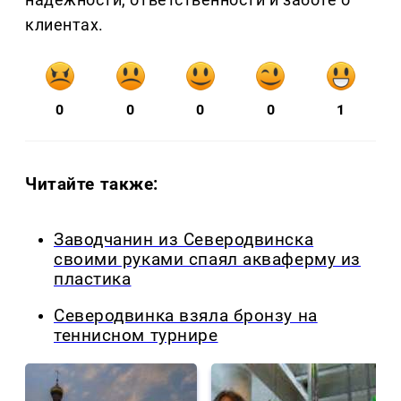
клиентах.
0
0
0
0
1
Читайте также:
Заводчанин из Северодвинска
своими руками спаял акваферму из
пластика
Северодвинка взяла бронзу на
теннисном турнире