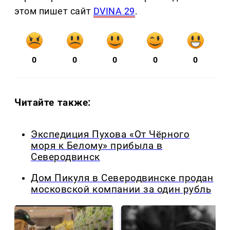
этом пишет сайт
DVINA 29
.
0
0
0
0
0
Читайте также:
Экспедиция Пухова «От Чёрного
моря к Белому» прибыла в
Северодвинск
Дом Пикуля в Северодвинске продан
московской компании за один рубль