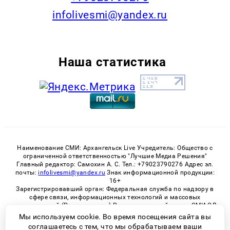
infolivesmi@yandex.ru
Наша статистика
Наименование СМИ: Архангельск Live Учредитель: Общество с
ограниченной ответственностью "Лучшие Медиа Решения"
Главный редактор: Самохин А. С. Тел.: +79023790276 Адрес эл.
почты:
infolivesmi@yandex.ru
Знак информационной продукции:
16+
Зарегистрировавший орган: Федеральная служба по надзору в
сфере связи, информационных технологий и массовых
коммуникаций (Роскомнадзор) Регистрационный номер СМИ ЭЛ
№ ФС 77 - 82533 от 21.01.2022
Мы используем cookie. Во время посещения сайта вы
соглашаетесь с тем, что мы обрабатываем ваши