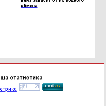
вниз зависит от их водного
обмена
ша статистика