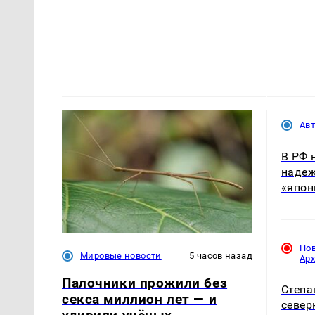
Ав
В РФ 
надеж
«япон
Но
Мировые новости
5 часов назад
Ар
Палочники прожили без
Степа
секса миллион лет — и
север