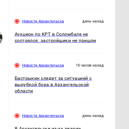
Новости Архангельска
день назад
Аукцион по КРТ в Соломбале не
состоялся: застройщики не пришли
Новости Архангельска
15 часов назад
Бастрыкин следит за ситуацией с
вырубкой бора в Архангельской
области
Новости Архангельска
день назад
В Архангельске из-за аварии