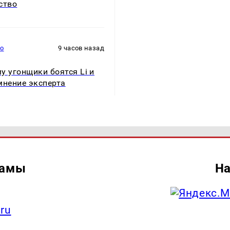
ство
то
9 часов назад
у угонщики боятся Li и
мнение эксперта
ламы
На
.ru