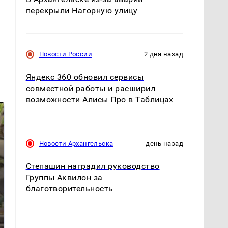
перекрыли Нагорную улицу
Новости России
2 дня назад
Яндекс 360 обновил сервисы
совместной работы и расширил
возможности Алисы Про в Таблицах
Новости Архангельска
день назад
Степашин наградил руководство
Группы Аквилон за
благотворительность
В ОАЭ произошло
Все новости по
жестокое убийство
падению вертолета на
криптомиллионера
Кавказе: читать здесь