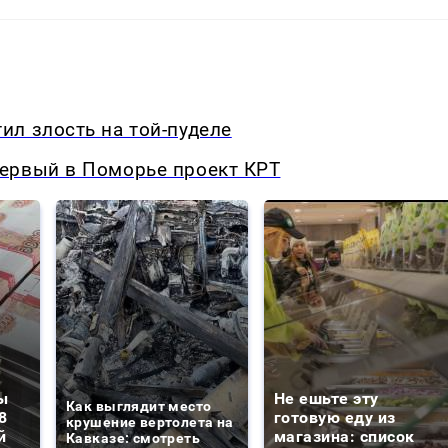
л злость на той-пуделе
ервый в Поморье проект КРТ
ы
Не ешьте эту
Как выглядит место
8
готовую еду из
крушение вертолета на
й
магазина: список
Кавказе: смотреть