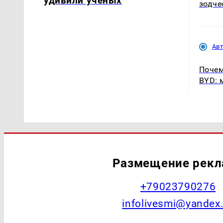
удивили учёных
зодче
Ав
Почем
BYD: 
Размещение рек
+79023790276
infolivesmi@yandex