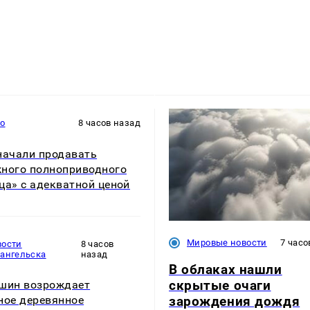
то
8 часов назад
начали продавать
ного полноприводного
ца» с адекватной ценой
Мировые новости
7 часо
вости
8 часов
хангельска
назад
В облаках нашли
скрытые очаги
шин возрождает
зарождения дождя
ное деревянное