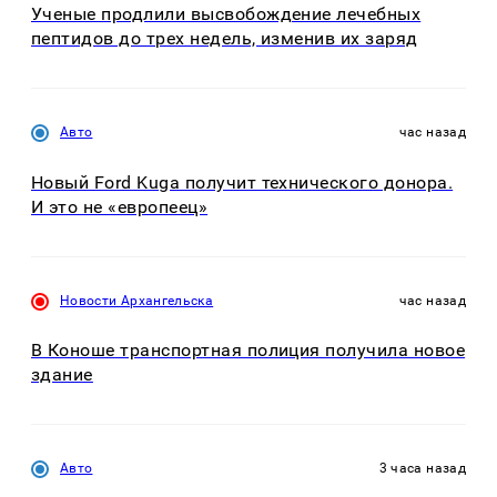
Ученые продлили высвобождение лечебных
пептидов до трех недель, изменив их заряд
Авто
час назад
Новый Ford Kuga получит технического донора.
И это не «европеец»
Новости Архангельска
час назад
В Коноше транспортная полиция получила новое
здание
Авто
3 часа назад