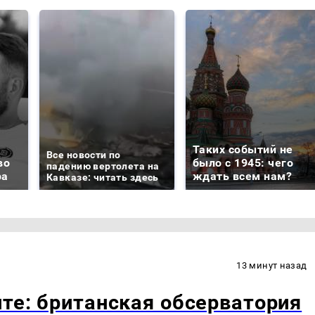
Таких событий не
Все новости по
во
было с 1945: чего
падению вертолета на
ра
ждать всем нам?
Кавказе: читать здесь
13 минут назад
ите: британская обсерватория