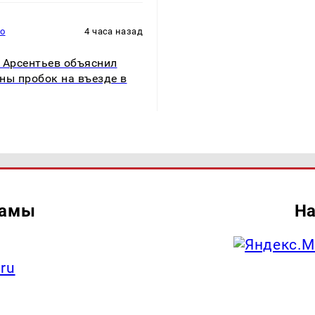
то
4 часа назад
 Арсентьев объяснил
ны пробок на въезде в
ламы
На
.ru