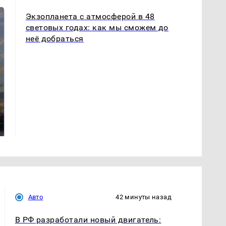
Экзопланета с атмосферой в 48
световых годах: как мы сможем до
неё добраться
СМИ: В Химках на
полицейскую
В магазинах России
машину напали и
ажиотаж из-за этого
подожгли.
продукта: что купить?
Авто
42 минуты назад
В РФ разработали новый двигатель: