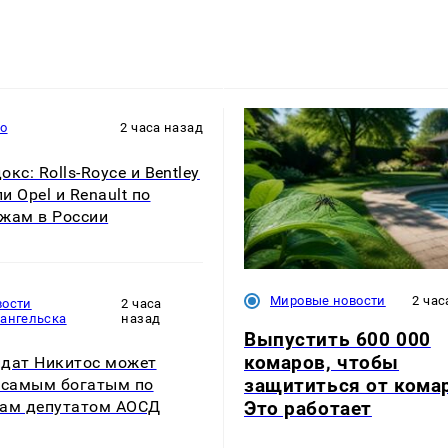
то
2 часа назад
кс: Rolls-Royce и Bentley
и Opel и Renault по
жам в России
Мировые новости
2 час
вости
2 часа
хангельска
назад
Выпустить 600 000
комаров, чтобы
дат Никитос может
защититься от кома
 самым богатым по
ам депутатом АОСД
Это работает