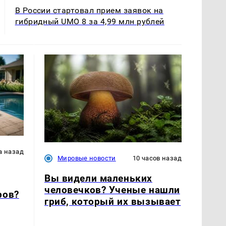
В России стартовал прием заявок на
гибридный UMO 8 за 4,99 млн рублей
а назад
Мировые новости
10 часов назад
Вы видели маленьких
человечков? Ученые нашли
ров?
гриб, который их вызывает