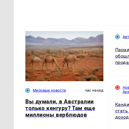
Ав
Парадо
обошл
прода
Но
Мировые новости
час назад
Ар
Вы думали, в Австралии
Канди
только кенгуру? Там еще
стать
миллионы верблюдов
доход