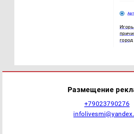
Ав
Игорь
причи
город
Размещение рек
+79023790276
infolivesmi@yandex