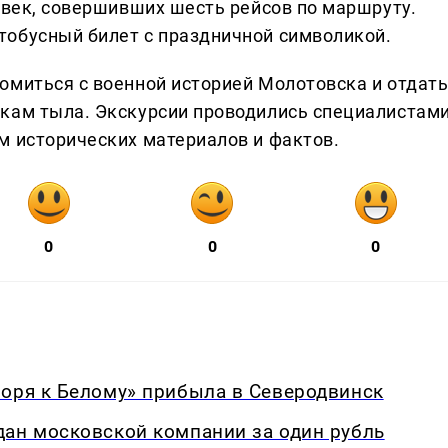
овек, совершивших шесть рейсов по маршруту.
тобусный билет с праздничной символикой.
омиться с военной историей Молотовска и отдат
икам тыла. Экскурсии проводились специалистам
м исторических материалов и фактов.
0
0
0
моря к Белому» прибыла в Северодвинск
дан московской компании за один рубль