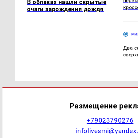
первы
В облаках нашли скрытые
кросс
очаги зарождения дождя
Ми
Два с
сверх
Размещение рек
+79023790276
infolivesmi@yandex