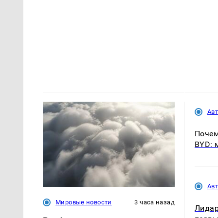
Ав
Почем
BYD: 
Ав
Мировые новости
3 часа назад
Лидар