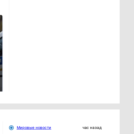
Не ешьте эту
В ОАЭ произошло
готовую еду из
жестокое убийство
магазина: список
криптомиллионера
Мировые новости
час назад