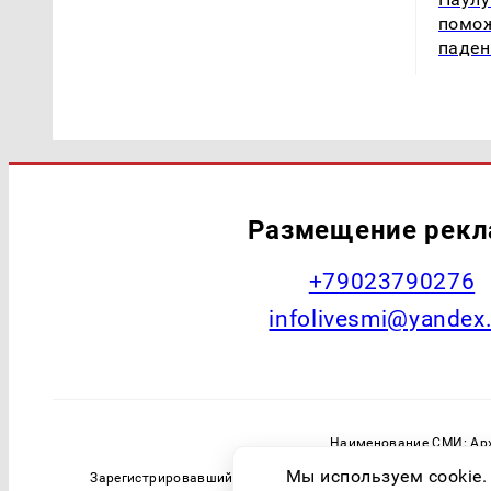
помож
паден
Размещение рек
+79023790276
infolivesmi@yandex
Наименование СМИ: Арх
Главный редактор: Самохин А
Мы используем cookie.
Зарегистрировавший орган: Федеральная служба по надзо