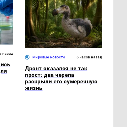
а назад
Мировые новости
6 часов назад
лись
Дронт оказался не так
для
прост: два черепа
а
раскрыли его сумеречную
жизнь