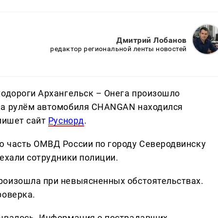
Дмитрий Лобанов
редактор региональной ленты новостей
тодороги Архангельск – Онега произошло
За рулём автомобиля CHANGAN находился
 пишет сайт
Руснорд
.
ю часть ОМВД России по городу Северодвинску
ыехали сотрудники полиции.
роизошла при невыясненных обстоятельствах.
роверка.
рывалось. Информация о пострадавших