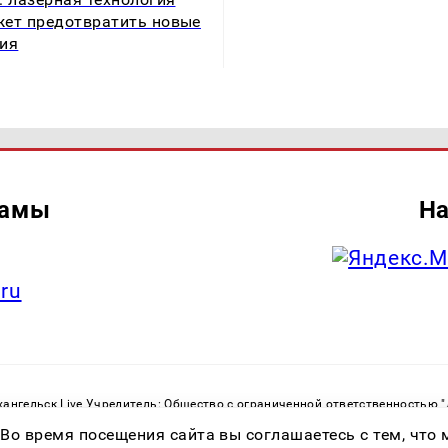
ет предотвратить новые
ия
ламы
На
.ru
ангельск Live Учредитель: Общество с ограниченной ответственностью 
. С. Тел.: +79023790276 Адрес эл. почты:
infolivesmi@yandex.ru
Знак инф
 Во время посещения сайта вы соглашаетесь с тем, чт
ру в сфере связи, информационных технологий и массовых коммуникаций