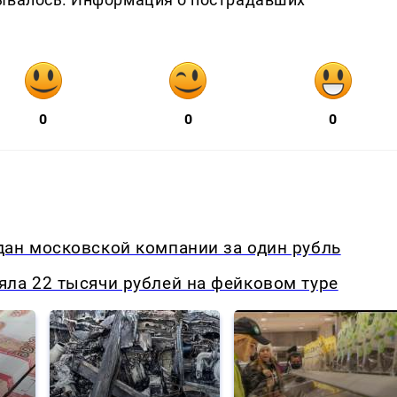
0
0
0
дан московской компании за один рубль
яла 22 тысячи рублей на фейковом туре