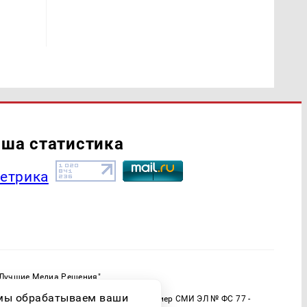
ша статистика
"Лучшие Медиа Решения"
ормационной продукции: 16+
о мы обрабатываем ваши
 (Роскомнадзор) Регистрационный номер СМИ ЭЛ № ФС 77 -