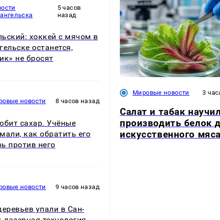
вости
5 часов
хангельска
назад
ьский: хоккей с мячом в
гельске останется,
ик» не бросят
Мировые новости
3 час
ровые новости
8 часов назад
Салат и табак научи
производить белок 
юбит сахар. Учёные
искусственного мяс
мали, как обратить его
ь против него
ровые новости
9 часов назад
деревьев упали в Сан-
: лазерная технология