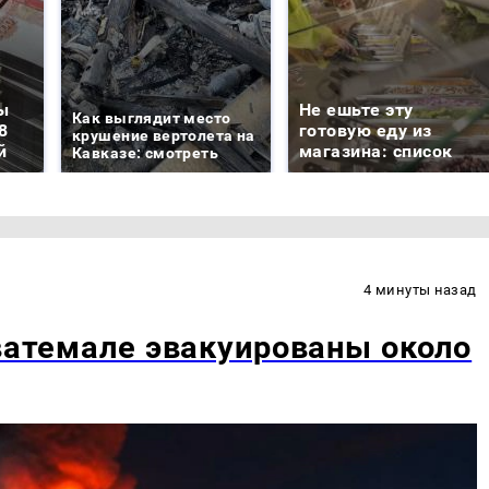
ы
Не ешьте эту
Как выглядит место
8
готовую еду из
крушение вертолета на
й
магазина: список
Кавказе: смотреть
4 минуты назад
Гватемале эвакуированы около