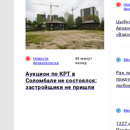
Но
Ар
Цыбул
Архан
«Водн
Новости
45 минут
Ми
Архангельска
назад
Рак л
Аукцион по КРТ в
приду
Соломбале не состоялся:
любов
застройщики не пришли
Ми
1327 
Паулу