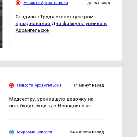
Новости Архангельска
день назад
Стадион «Труд» станет центром
празднования Дня физкультурника в
Архангельске
В ОАЭ произошло
Все новости по
жестокое убийство
падению вертолета на
криптомиллионера
Кавказе: читать здесь
Новости Архангельска
14 минут назад
Медсестру, уронившую девочку на
пол, будут судить в Новодвинске
Мировые новости
34 минуты назад