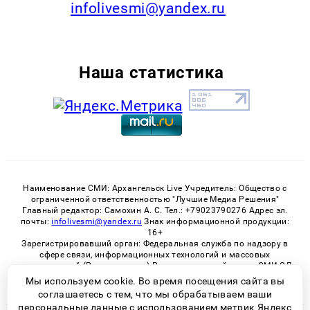
infolivesmi@yandex.ru
Наша статистика
Наименование СМИ: Архангельск Live Учредитель: Общество с
ограниченной ответственностью "Лучшие Медиа Решения"
Главный редактор: Самохин А. С. Тел.: +79023790276 Адрес эл.
почты:
infolivesmi@yandex.ru
Знак информационной продукции:
16+
Зарегистрировавший орган: Федеральная служба по надзору в
сфере связи, информационных технологий и массовых
коммуникаций (Роскомнадзор) Регистрационный номер СМИ ЭЛ
№ ФС 77 - 82533 от 21.01.2022
Мы используем cookie. Во время посещения сайта вы
соглашаетесь с тем, что мы обрабатываем ваши
персональные данные с использованием метрик Яндекс