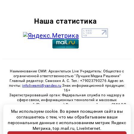
Наша статистика
Наименование СМИ: Архангельск Live Учредитель: Общество с
ограниченной ответственностью "Лучшие Медиа Решения"
Главный редактор: Самохин А. С. Тел.: +79023790276 Адрес эл.
почты:
infolivesmi@yandex.ru
Знак информационной продукции:
16+
Зарегистрировавший орган: Федеральная служба по надзору в
сфере связи, информационных технологий и массовых
коммуникаций (Роскомнадзор) Регистрационный номер СМИ ЭЛ
№ ФС 77 - 82533 от 21.01.2022
Мы используем cookie. Во время посещения сайта вы
соглашаетесь с тем, что мы обрабатываем ваши
персональные данные с использованием метрик Яндекс
Метрика, top.mail.ru, LiveInternet.
© 2026 «Архангельск Live» | Все права защищены