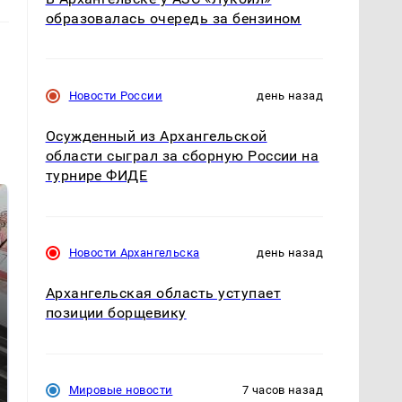
образовалась очередь за бензином
Новости России
день назад
Осужденный из Архангельской
области сыграл за сборную России на
турнире ФИДЕ
Новости Архангельска
день назад
Архангельская область уступает
позиции борщевику
Таких событий не
Все новости по
было с 1945: чего
падению вертолета на
Мировые новости
7 часов назад
ждать всем нам?
Кавказе: читать здесь