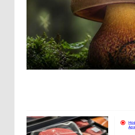
Но
Ар