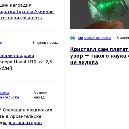
шин наградил
одство Группы Аквилон
аготворительность
Мировые новости
5 часо
то
8 часов назад
Кристалл сам плетет
узор — такого наука
овали продажи
не видела
овера Haval H10: от 2,5
ублей
вости
8 часов
хангельска
назад
й Степашин предложил
ть в Архангельске
дж реставраторов