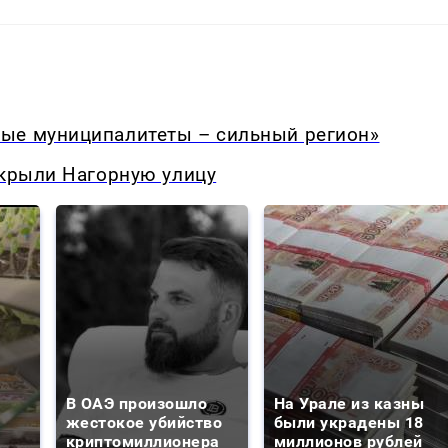
ые муниципалитеты – сильный регион»
екрыли Нагорную улицу
В ОАЭ произошло
На Урале из казны
жестокое убийство
были украдены 18
криптомиллионера
миллионов рублей