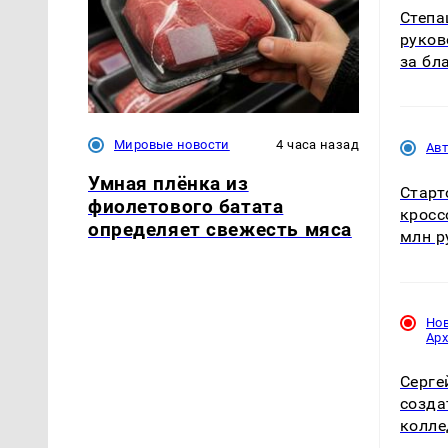
Степа
руков
за бл
Мировые новости
4 часа назад
Ав
Умная плёнка из
Старт
фиолетового батата
кросс
определяет свежесть мяса
млн р
Но
Ар
Серге
созда
колле