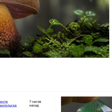
вости
7 часов
хангельска
назад