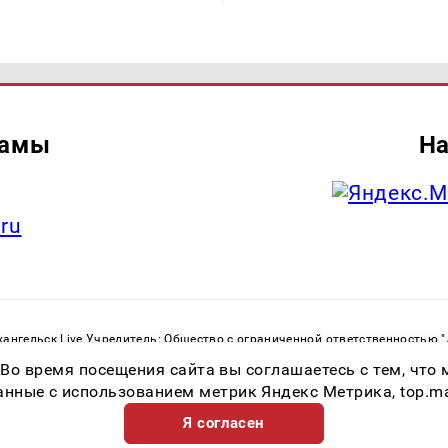
ламы
На
.ru
ангельск Live Учредитель: Общество с ограниченной ответственностью 
. С. Тел.: +79023790276 Адрес эл. почты:
infolivesmi@yandex.ru
Знак инф
 Во время посещения сайта вы соглашаетесь с тем, чт
ру в сфере связи, информационных технологий и массовых коммуникаций
82533 от 21.01.2022
ные с использованием метрик Яндекс Метрика, top.mail.
Я согласен