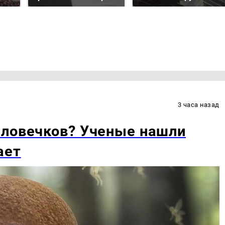
3 часа назад
еловечков? Ученые нашли
ает