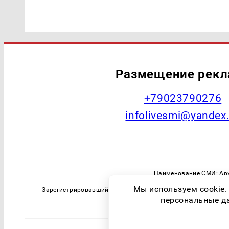
Размещение рек
+79023790276
infolivesmi@yandex
Наименование СМИ: Арх
Главный редактор: Самохин А
Мы используем cookie.
Зарегистрировавший орган: Федеральная служба по надзо
персональные дан