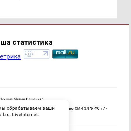
ша статистика
"Лучшие Медиа Решения"
ормационной продукции: 16+
о мы обрабатываем ваши
 (Роскомнадзор) Регистрационный номер СМИ ЭЛ № ФС 77 -
ru, LiveInternet.