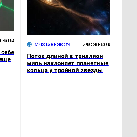
в назад
Мировые новости
6 часов назад
 себе
Поток длиной в триллион
 еще
миль наклоняет планетные
кольца у тройной звезды