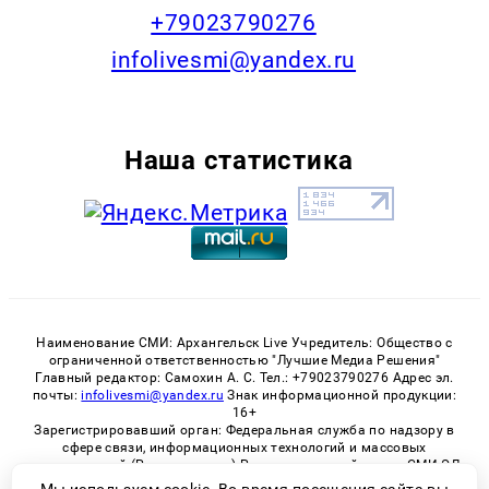
+79023790276
infolivesmi@yandex.ru
Наша статистика
Наименование СМИ: Архангельск Live Учредитель: Общество с
ограниченной ответственностью "Лучшие Медиа Решения"
Главный редактор: Самохин А. С. Тел.: +79023790276 Адрес эл.
почты:
infolivesmi@yandex.ru
Знак информационной продукции:
16+
Зарегистрировавший орган: Федеральная служба по надзору в
сфере связи, информационных технологий и массовых
коммуникаций (Роскомнадзор) Регистрационный номер СМИ ЭЛ
№ ФС 77 - 82533 от 21.01.2022