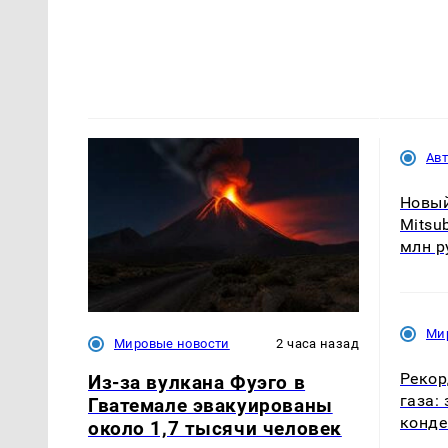
Ав
Новы
Mitsu
млн р
Ми
Мировые новости
2 часа назад
Рекор
Из-за вулкана Фуэго в
газа:
Гватемале эвакуированы
конде
около 1,7 тысячи человек