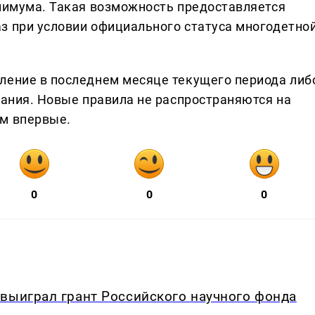
инимума. Такая возможность предоставляется
з при условии официального статуса многодетно
ление в последнем месяце текущего периода либ
чания. Новые правила не распространяются на
ем впервые.
0
0
0
выиграл грант Российского научного фонда