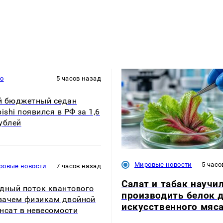
то
5 часов назад
й бюджетный седан
bishi появился в РФ за 1,6
ублей
Мировые новости
5 часо
ровые новости
7 часов назад
Салат и табак научи
дный поток квантового
производить белок 
 зачем физикам двойной
искусственного мяс
нсат в невесомости