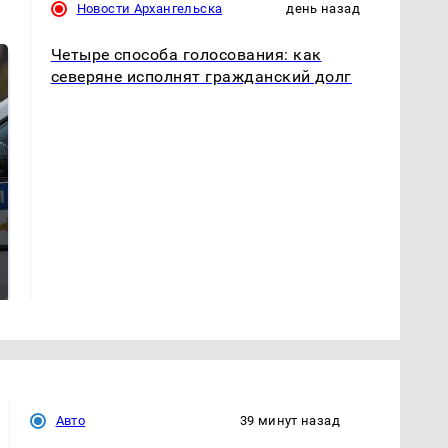
Новости Архангельска
день назад
Четыре способа голосования: как
северяне исполнят гражданский долг
Где будет встреча
Такую зиму в России
президентов США и
никто не ждал: как
России: Европа?
так?!
Авто
39 минут назад