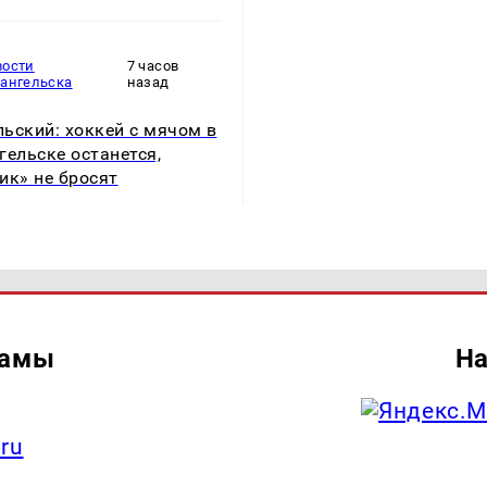
вости
7 часов
хангельска
назад
ьский: хоккей с мячом в
гельске останется,
ик» не бросят
ламы
На
.ru