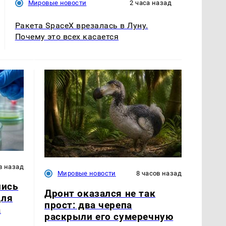
Мировые новости
2 часа назад
Ракета SpaceX врезалась в Луну.
Почему это всех касается
в назад
Мировые новости
8 часов назад
лись
Дронт оказался не так
для
прост: два черепа
а
раскрыли его сумеречную