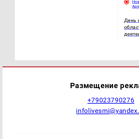
Но
Ар
День 
облас
деяте
Размещение рек
+79023790276
infolivesmi@yandex