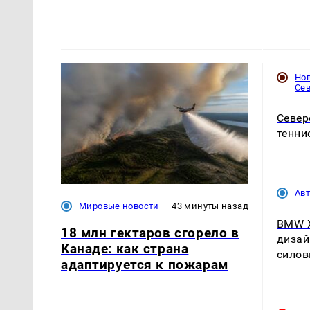
Но
Се
Север
тенни
Ав
Мировые новости
43 минуты назад
BMW X
18 млн гектаров сгорело в
дизай
Канаде: как страна
силов
адаптируется к пожарам