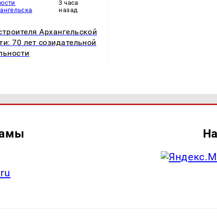
вости
3 часа
хангельска
назад
строителя Архангельской
ти: 70 лет созидательной
льности
ламы
На
.ru