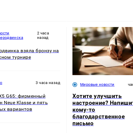
вости
2 часа
веродвинска
назад
одвинка взяла бронзу на
сном турнире
то
3 часа назад
Мировые новости
ча
Хотите улучшить
5 G65: фирменный
настроение? Напиши
н Neue Klasse и пять
кому-то
ых вариантов
благодарственное
письмо