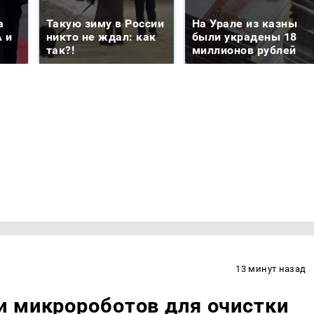
а
Такую зиму в России
На Урале из казны
 и
никто не ждал: как
были украдены 18
так?!
миллионов рублей
13 минут назад
и микророботов для очистки