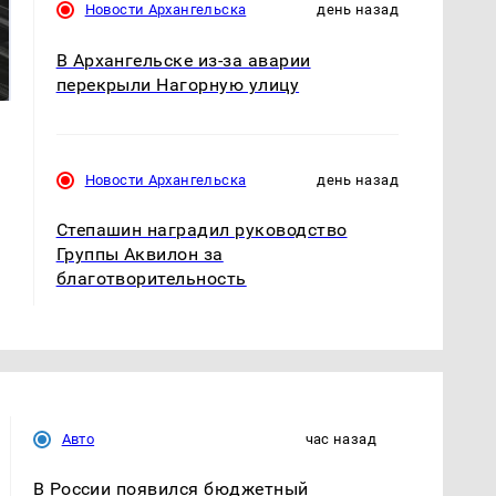
Новости Архангельска
день назад
Не ешьте эту
Как выглядит место
готовую еду из
В Архангельске из-за аварии
крушение вертолета на
магазина: список
Кавказе: смотреть
перекрыли Нагорную улицу
Новости Архангельска
день назад
Степашин наградил руководство
Группы Аквилон за
благотворительность
Авто
час назад
В России появился бюджетный