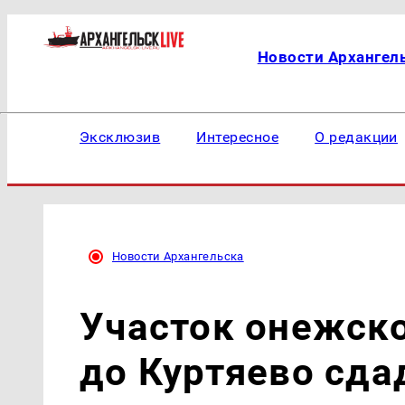
Новости Архангел
Эксклюзив
Интересное
О редакции
Новости Архангельска
Участок онежско
до Куртяево сда