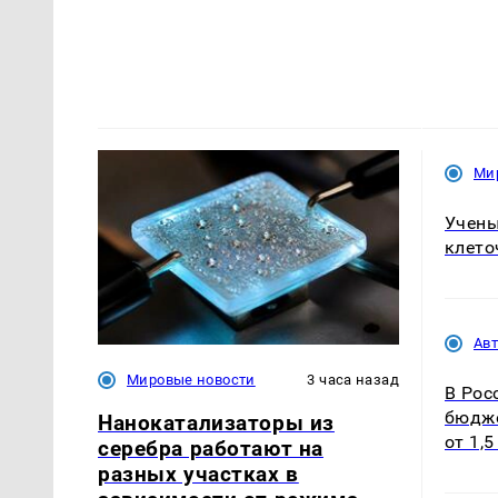
Ми
Учены
клето
Ав
Мировые новости
3 часа назад
В Рос
бюдже
Нанокатализаторы из
от 1,
серебра работают на
разных участках в