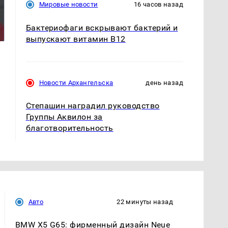
Мировые новости
16 часов назад
Такую зиму в России
На Урале из казны
никто не ждал: как
были украдены 18
Бактериофаги вскрывают бактерий и
так?!
миллионов рублей
выпускают витамин B12
Новости Архангельска
день назад
Степашин наградил руководство
Группы Аквилон за
благотворительность
Авто
22 минуты назад
BMW X5 G65: фирменный дизайн Neue