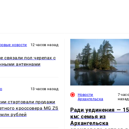
ровые новости
12 часов назад
е связали пол черепах с
чными антеннами
то
13 часов назад
Новости
7 час
Архангельска
назад
сии стартовали продажи
тного кроссовера MG ZS
Ради уединения — 1
5 млн рублей
км: семья из
Архангельска