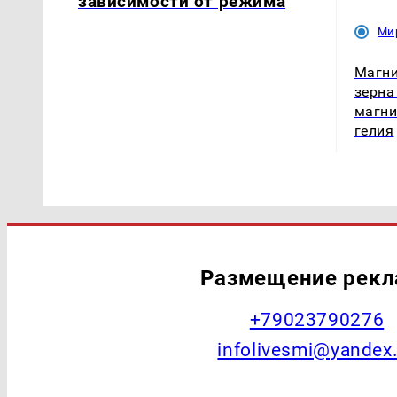
зависимости от режима
Ми
Магни
зерна
магни
гелия
Размещение рек
+79023790276
infolivesmi@yandex