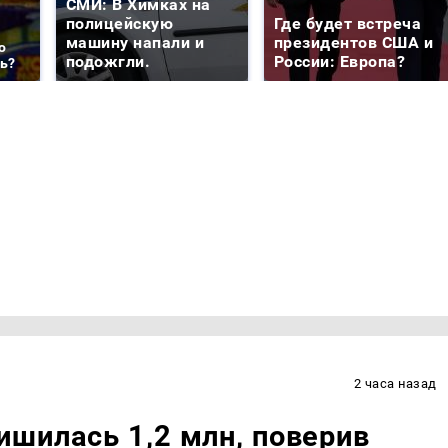
СМИ: В Химках на
полицейскую
Где будет встреча
машину напали и
президентов США и
о
подожгли.
России: Европа?
ть?
2 часа назад
шилась 1,2 млн, поверив