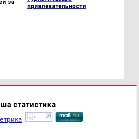
ей за
привлекательности
ша статистика