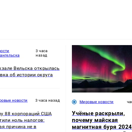
вости
3 часа
хангельска
назад
кзале Вельска открылась
вка об истории округа
ровые новости
3 часа назад
Мировые новости
ча
Учёные раскрыли,
у 88 корпораций США
почему майская
тили ноль налогов:
магнитная буря 2024
ая причина не в