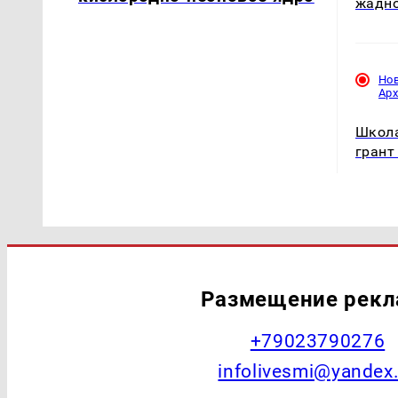
жадн
Но
Ар
Школ
грант
Размещение рек
+79023790276
infolivesmi@yandex