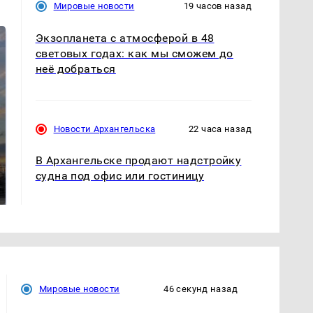
Мировые новости
19 часов назад
Экзопланета с атмосферой в 48
световых годах: как мы сможем до
неё добраться
Новости Архангельска
22 часа назад
СМИ: В Химках на
В Архангельске продают надстройку
полицейскую
В магазинах России
судна под офис или гостиницу
машину напали и
ажиотаж из-за этого
подожгли.
продукта: что купить?
Мировые новости
46 секунд назад