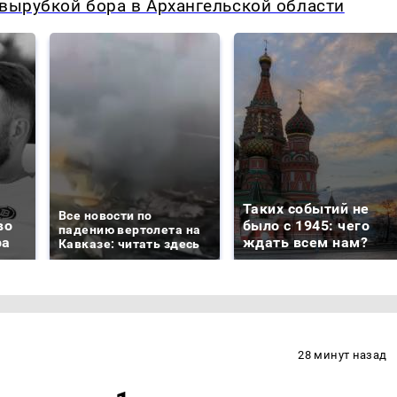
 вырубкой бора в Архангельской области
Таких событий не
Все новости по
во
было с 1945: чего
падению вертолета на
ра
ждать всем нам?
Кавказе: читать здесь
28 минут назад