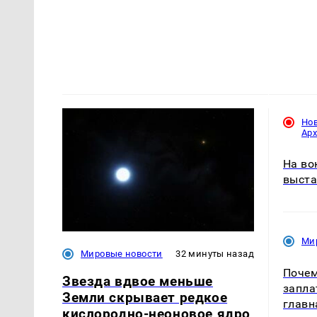
Но
Ар
На во
выста
Ми
Мировые новости
32 минуты назад
Почем
Звезда вдвое меньше
запла
Земли скрывает редкое
главн
кислородно-неоновое ядро