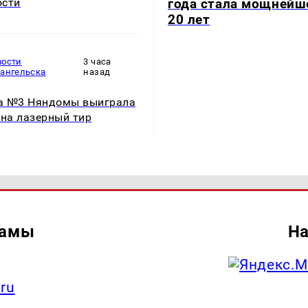
ости
года стала мощнейш
20 лет
вости
3 часа
хангельска
назад
а №3 Няндомы выиграла
 на лазерный тир
ламы
На
.ru