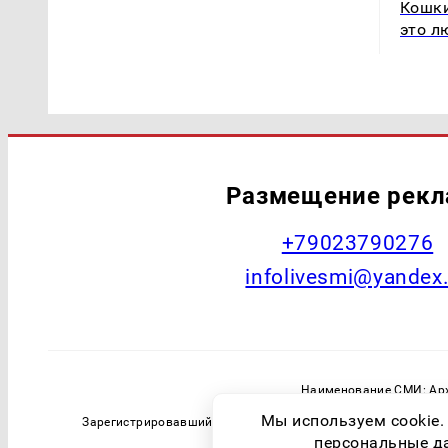
Кошки
это л
Размещение рек
+79023790276
infolivesmi@yandex
Наименование СМИ: Арх
Главный редактор: Самохин А
Мы используем cookie.
Зарегистрировавший орган: Федеральная служба по надзо
персональные дан