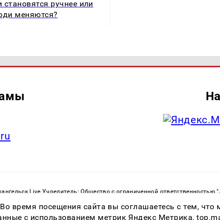
 становятся ручнее или
юди меняются?
ламы
На
.ru
ангельск Live Учредитель: Общество с ограниченной ответственностью 
. С. Тел.: +79023790276 Адрес эл. почты:
infolivesmi@yandex.ru
Знак инф
 Во время посещения сайта вы соглашаетесь с тем, чт
ру в сфере связи, информационных технологий и массовых коммуникаций
82533 от 21.01.2022
ные с использованием метрик Яндекс Метрика, top.mail.