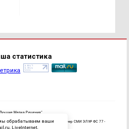
ша статистика
"Лучшие Медиа Решения"
ормационной продукции: 16+
о мы обрабатываем ваши
 (Роскомнадзор) Регистрационный номер СМИ ЭЛ № ФС 77 -
ru, LiveInternet.