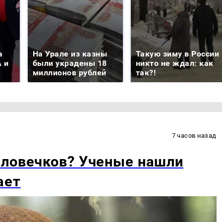
а
На Урале из казны
Такую зиму в России
 и
были украдены 18
никто не ждал: как
миллионов рублей
так?!
7 часов назад
еловечков? Ученые нашли
ает