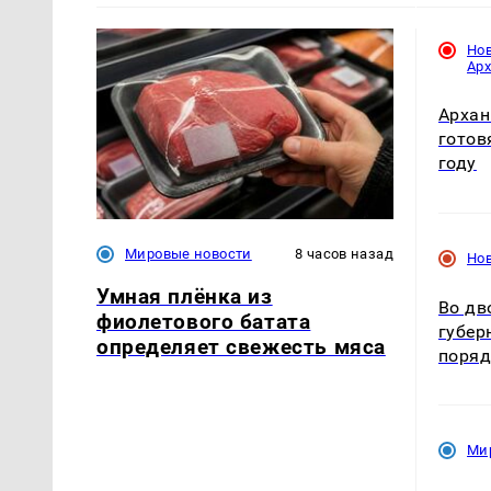
Но
Ар
Архан
готов
году
Мировые новости
8 часов назад
Но
Умная плёнка из
Во дв
фиолетового батата
губер
определяет свежесть мяса
поря
Ми