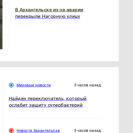
В Архангельске из-за аварии
перекрыли Нагорную улицу
Не ешьте эту
Как выглядит место
готовую еду из
крушение вертолета на
магазина: список
Кавказе: смотреть
Мировые новости
5 часов назад
Найден переключатель, который
ослабит защиту супербактерий
Новости Архангельска
5 часов назад