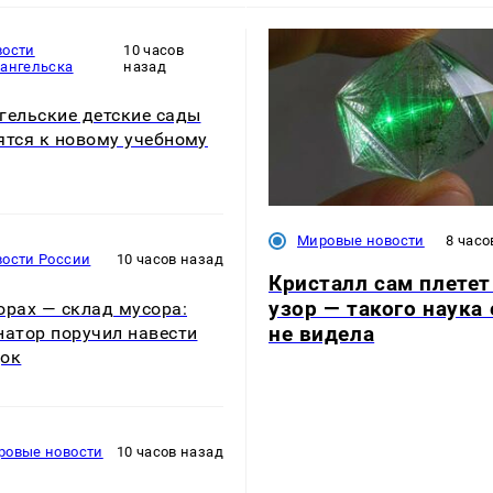
вости
10 часов
хангельска
назад
гельские детские сады
ятся к новому учебному
Мировые новости
8 часо
вости России
10 часов назад
Кристалл сам плетет
узор — такого наука
орах — склад мусора:
не видела
натор поручил навести
док
ровые новости
10 часов назад