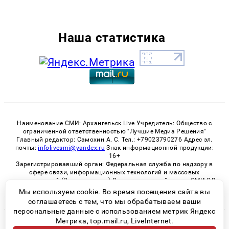
Наша статистика
Наименование СМИ: Архангельск Live Учредитель: Общество с
ограниченной ответственностью "Лучшие Медиа Решения"
Главный редактор: Самохин А. С. Тел.: +79023790276 Адрес эл.
почты:
infolivesmi@yandex.ru
Знак информационной продукции:
16+
Зарегистрировавший орган: Федеральная служба по надзору в
сфере связи, информационных технологий и массовых
коммуникаций (Роскомнадзор) Регистрационный номер СМИ ЭЛ
№ ФС 77 - 82533 от 21.01.2022
Мы используем cookie. Во время посещения сайта вы
соглашаетесь с тем, что мы обрабатываем ваши
персональные данные с использованием метрик Яндекс
Метрика, top.mail.ru, LiveInternet.
© 2026 «Архангельск Live» | Все права защищены