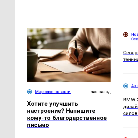
Но
Се
Север
тенни
Ав
Мировые новости
час назад
BMW X
Хотите улучшить
дизай
настроение? Напишите
силов
кому-то благодарственное
письмо