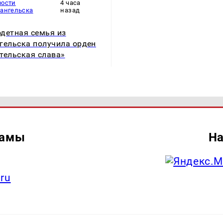
вости
4 часа
хангельска
назад
детная семья из
гельска получила орден
тельская слава»
ламы
На
.ru