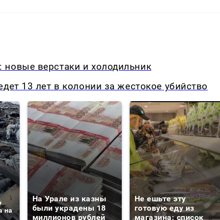
 новые верстаки и холодильник
едет 13 лет в колонии за жестокое убийство
На Урале из казны
Не ешьте эту
о
были украдены 18
готовую еду из
а на
миллионов рублей
магазина: список