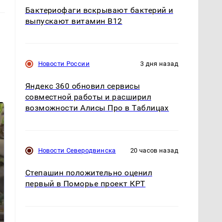
Бактериофаги вскрывают бактерий и
выпускают витамин B12
Новости России
3 дня назад
Яндекс 360 обновил сервисы
совместной работы и расширил
возможности Алисы Про в Таблицах
Новости Северодвинска
20 часов назад
Степашин положительно оценил
первый в Поморье проект КРТ
В ОАЭ произошло
Все новости по
жестокое убийство
падению вертолета на
криптомиллионера
Кавказе: читать здесь