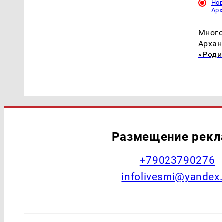
Но
Ар
Много
Архан
«Роди
Размещение рек
+79023790276
infolivesmi@yandex