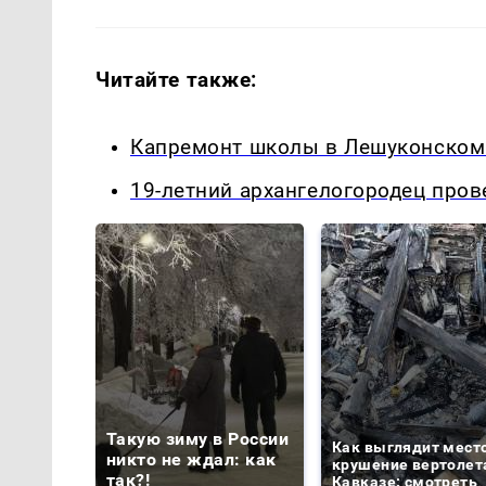
Читайте также:
Капремонт школы в Лешуконском:
19-летний архангелогородец пров
Такую зиму в России
Как выглядит мест
никто не ждал: как
крушение вертолет
так?!
Кавказе: смотреть