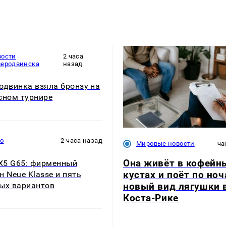
вости
2 часа
веродвинска
назад
одвинка взяла бронзу на
сном турнире
то
2 часа назад
Мировые новости
ча
Она живёт в кофейн
5 G65: фирменный
кустах и поёт по ноч
н Neue Klasse и пять
новый вид лягушки 
ых вариантов
Коста-Рике