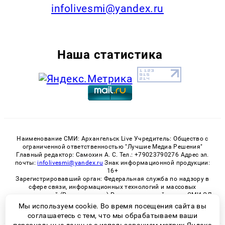
infolivesmi@yandex.ru
Наша статистика
Наименование СМИ: Архангельск Live Учредитель: Общество с
ограниченной ответственностью "Лучшие Медиа Решения"
Главный редактор: Самохин А. С. Тел.: +79023790276 Адрес эл.
почты:
infolivesmi@yandex.ru
Знак информационной продукции:
16+
Зарегистрировавший орган: Федеральная служба по надзору в
сфере связи, информационных технологий и массовых
коммуникаций (Роскомнадзор) Регистрационный номер СМИ ЭЛ
№ ФС 77 - 82533 от 21.01.2022
Мы используем cookie. Во время посещения сайта вы
соглашаетесь с тем, что мы обрабатываем ваши