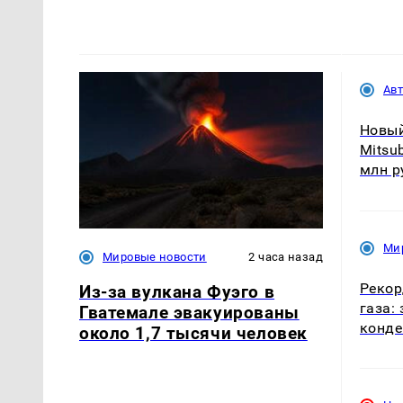
Ав
Новы
Mitsu
млн р
Ми
Мировые новости
2 часа назад
Рекор
Из-за вулкана Фуэго в
газа:
Гватемале эвакуированы
конде
около 1,7 тысячи человек