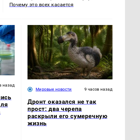
Почему это всех касается
в назад
Мировые новости
9 часов назад
лись
Дронт оказался не так
для
прост: два черепа
а
раскрыли его сумеречную
жизнь