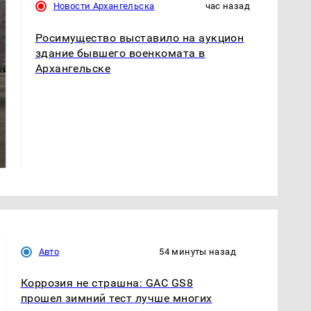
Новости Архангельска
час назад
Росимущество выставило на аукцион
здание бывшего военкомата в
Архангельске
На Урале из казны
Как выглядит место
были украдены 18
крушение вертолета на
миллионов рублей
Кавказе: смотреть
Авто
54 минуты назад
Коррозия не страшна: GAC GS8
прошел зимний тест лучше многих