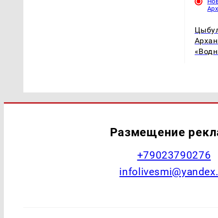
Но
Ар
Цыбул
Архан
«Водн
Размещение рек
+79023790276
infolivesmi@yandex