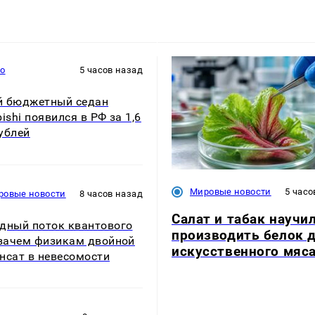
то
5 часов назад
й бюджетный седан
bishi появился в РФ за 1,6
ублей
Мировые новости
5 часо
ровые новости
8 часов назад
Салат и табак научи
дный поток квантового
производить белок 
 зачем физикам двойной
искусственного мяс
нсат в невесомости