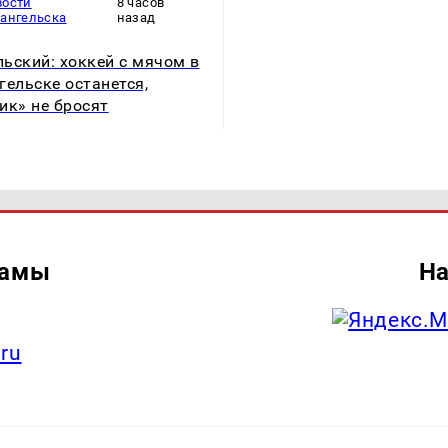
вости
8 часов
хангельска
назад
ьский: хоккей с мячом в
гельске останется,
ик» не бросят
ламы
На
.ru