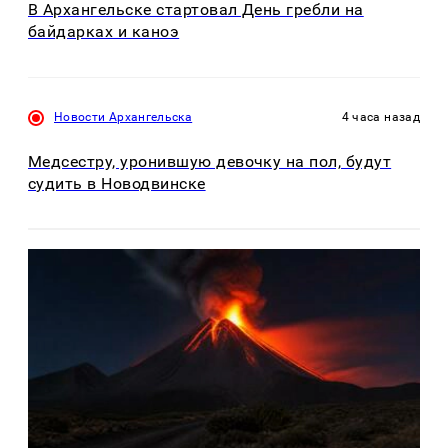
В Архангельске стартовал День гребли на
байдарках и каноэ
Новости Архангельска
4 часа назад
Медсестру, уронившую девочку на пол, будут
судить в Новодвинске